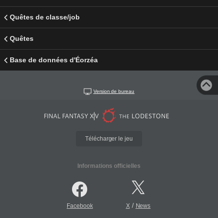
Quêtes de classe/job
Quêtes
Base de données d'Éorzéa
Version de bureau
Télécharger le jeu
Informations officielles
/
Facebook
X
News