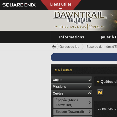
Informations
Jouer à 
Guides du jeu
Base de données d'É
Résultats
Objets
Quêtes d
Missions
Quêtes
Épopée (ARR à
Endwalker)
La recherche 
Épopée (Dawntrail)