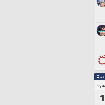
Clas
Crysta
1