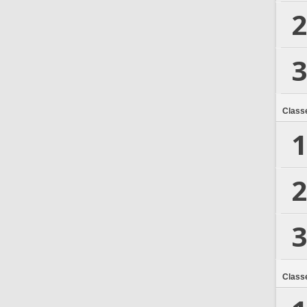
2
3
Class
1
2
3
Class