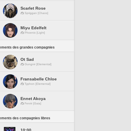
Scarlet Rose
Spriggan [Chaos]
Miyu Edelfelt
Phoenix [Light]
ements des grandes compagnies
Ot Sad
Gungnir [Elemental]
Fransabelle Chloe
Typhon [Elemental]
Ennet Akoya
Fenrir [Gaia]
ements des compagnies libres
10:00