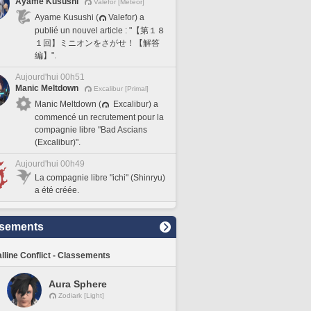
Ayame Kusushi
Valefor [Meteor]
Ayame Kusushi (
Valefor) a
publié un nouvel article : "【第１８
１回】ミニオンをさがせ！【解答
編】".
Aujourd'hui 00h51
Manic Meltdown
Excalibur [Primal]
Manic Meltdown (
Excalibur) a
commencé un recrutement pour la
compagnie libre "Bad Ascians
(Excalibur)".
Aujourd'hui 00h49
La compagnie libre "ichi" (Shinryu)
a été créée.
sements
lline Conflict - Classements
Aura Sphere
Zodiark [Light]