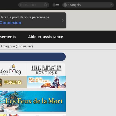
Français
Gérez le profil de votre personnage
Connexion
ssements
Aide et assistance
S magique (Endwalker)