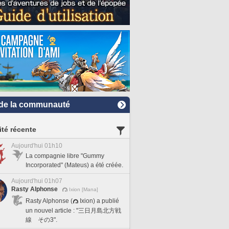
de la communauté
ité récente
Aujourd'hui 01h10
La compagnie libre "Gummy
Incorporated" (Mateus) a été créée.
Aujourd'hui 01h07
Rasty Alphonse
Ixion [Mana]
Rasty Alphonse (
Ixion) a publié
un nouvel article : "三日月島北方戦
線 その3".