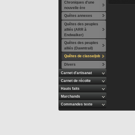
Chroniques d'une
nouvelle ère
Quêtes annexes
Quêtes des peuples
alliés (ARR à
Endwalker)
Quêtes des peuples
alliés (Dawntrail)
Quêtes de classe/job
Divers
Carnet d'artisanat
Carnet de récolte
Hauts faits
Marchands
Commandes texte