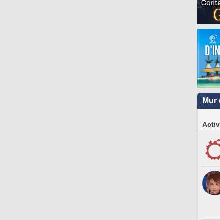
Mur 
Activ