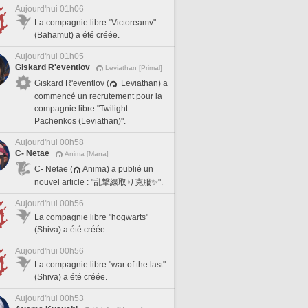
Aujourd'hui 01h06
La compagnie libre "Victoreamv"
(Bahamut) a été créée.
Aujourd'hui 01h05
Giskard R'eventlov
Leviathan [Primal]
Giskard R'eventlov (
Leviathan) a
commencé un recrutement pour la
compagnie libre "Twilight
Pachenkos (Leviathan)".
Aujourd'hui 00h58
C- Netae
Anima [Mana]
C- Netae (
Anima) a publié un
nouvel article : "乱撃線取り克服✨".
Aujourd'hui 00h56
La compagnie libre "hogwarts"
(Shiva) a été créée.
Aujourd'hui 00h56
La compagnie libre "war of the last"
(Shiva) a été créée.
Aujourd'hui 00h53