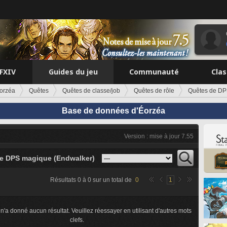
FFXIV
Guides du jeu
Communauté
Cla
orzéa
Quêtes
Quêtes de classe/job
Quêtes de rôle
Quêtes de DP
Base de données d'Éorzéa
Version : mise à jour 7.55
e DPS magique (Endwalker)
Résultats
0
à
0
sur un total de
0
1
n'a donné aucun résultat. Veuillez réessayer en utilisant d'autres mots
clefs.