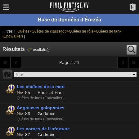
Base de données d'Éorzéa
Filtres : |
Quêtes>Quêtes de classe/job>Quêtes de rôle>Quêtes de tank
(Endwalker)
|
Résultats
(
6
résultat(s))
Page 1 / 1
Les chaînes de la mort
Niv.
85
Radz-at-Han
Quêtes de tank (Endwalker)
Angoisses galopantes
Niv.
86
Gridania
Quêtes de tank (Endwalker)
Les cornes de l'infortune
Niv.
87
Gridania