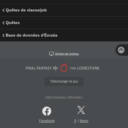
Quêtes de classe/job
Quêtes
Base de données d'Éorzéa
Version de bureau
Télécharger le jeu
Informations officielles
/
Facebook
X
News