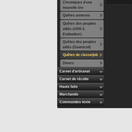
Chroniques d'une
nouvelle ère
Quêtes annexes
Quêtes des peuples
alliés (ARR à
Endwalker)
Quêtes des peuples
alliés (Dawntrail)
Quêtes de classe/job
Divers
Carnet d'artisanat
Carnet de récolte
Hauts faits
Marchands
Commandes texte