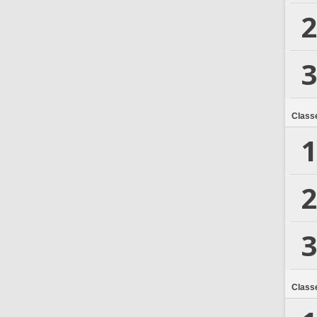
2
3
Class
1
2
3
Class