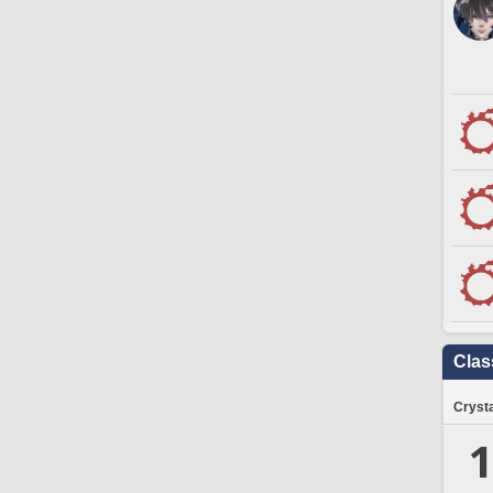
Clas
Crysta
1