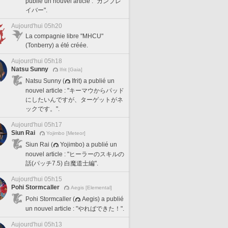
publié un nouvel article : "ガンブレ
イバー".
Aujourd'hui 05h20
La compagnie libre "MHCU"
(Tonberry) a été créée.
Aujourd'hui 05h18
Natsu Sunny
Ifrit [Gaia]
Natsu Sunny (
Ifrit) a publié un
nouvel article : "キーマウからパッド
にしたいんですが、ターゲットがネ
ックです。".
Aujourd'hui 05h17
Siun Rai
Yojimbo [Meteor]
Siun Rai (
Yojimbo) a publié un
nouvel article : "ヒーラーのスキルの
話(パッチ7.5) 白魔道士編".
Aujourd'hui 05h15
Pohi Stormcaller
Aegis [Elemental]
Pohi Stormcaller (
Aegis) a publié
un nouvel article : "やればできた！".
Aujourd'hui 05h13