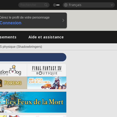
Français
Gérez le profil de votre personnage
Connexion
ssements
Aide et assistance
S physique (Shadowbringers)