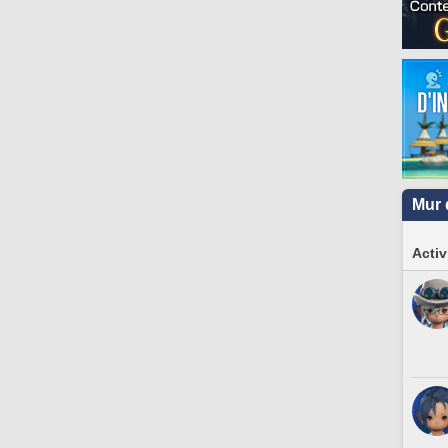
Mur 
Activ