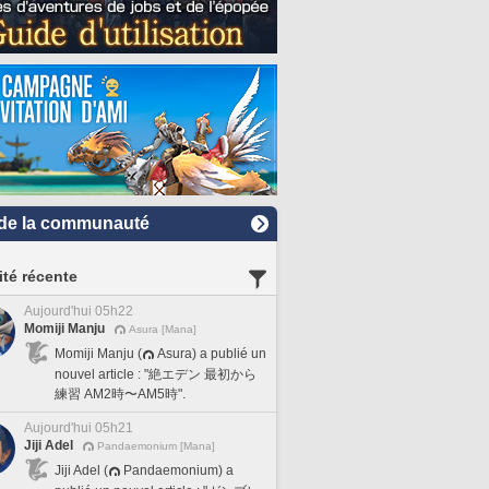
de la communauté
ité récente
Aujourd'hui 05h22
Momiji Manju
Asura [Mana]
Momiji Manju (
Asura) a publié un
nouvel article : "絶エデン 最初から
練習 AM2時〜AM5時".
Aujourd'hui 05h21
Jiji Adel
Pandaemonium [Mana]
Jiji Adel (
Pandaemonium) a