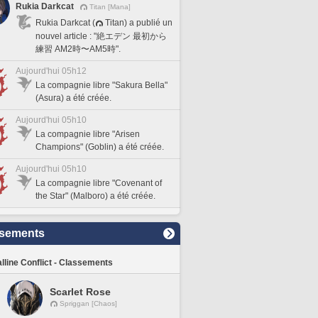
Rukia Darkcat
Titan [Mana]
Rukia Darkcat (
Titan) a publié un
nouvel article : "絶エデン 最初から
練習 AM2時〜AM5時".
Aujourd'hui 05h12
La compagnie libre "Sakura Bella"
(Asura) a été créée.
Aujourd'hui 05h10
La compagnie libre "Arisen
Champions" (Goblin) a été créée.
Aujourd'hui 05h10
La compagnie libre "Covenant of
the Star" (Malboro) a été créée.
sements
lline Conflict - Classements
Scarlet Rose
Spriggan [Chaos]