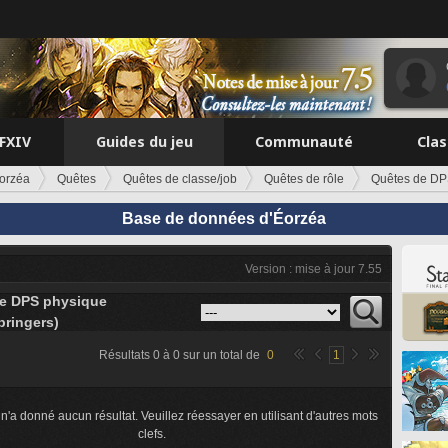
FFXIV
Guides du jeu
Communauté
Cla
orzéa
Quêtes
Quêtes de classe/job
Quêtes de rôle
Quêtes de DP
Base de données d'Éorzéa
Version : mise à jour 7.55
e DPS physique
ringers)
Résultats
0
à
0
sur un total de
0
1
n'a donné aucun résultat. Veuillez réessayer en utilisant d'autres mots
clefs.