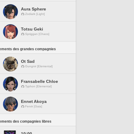
Aura Sphere
Zodiark [Light]
Totsu Geki
Spriggan [Chaos]
ements des grandes compagnies
Ot Sad
Gungnir [Elemental]
Fransabelle Chloe
Typhon [Elemental]
Ennet Akoya
Fenrir [Gaia]
ements des compagnies libres
10:00