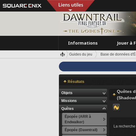
Informations
Jouer à 
Guides du jeu
Base de données d'É
Résultats
Quêtes d
Objets
(Shadowb
Missions
Quêtes
Épopée (ARR à
Endwalker)
La recherche 
Épopée (Dawntrail)