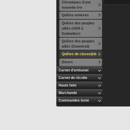
Chroniques d'une
nouvelle ère
Quêtes annexes
Quêtes des peuples
alliés (ARR à
Endwalker)
Quêtes des peuples
alliés (Dawntrail)
Quêtes de classe/job
Divers
Carnet d'artisanat
Carnet de récolte
Hauts faits
Marchands
Commandes texte