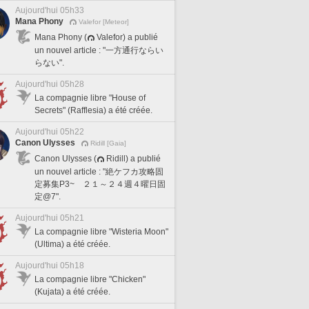
Aujourd'hui 05h33
Mana Phony
Valefor [Meteor]
Mana Phony (
Valefor) a publié
un nouvel article : "一方通行ならい
らない".
Aujourd'hui 05h28
La compagnie libre "House of
Secrets" (Rafflesia) a été créée.
Aujourd'hui 05h22
Canon Ulysses
Ridill [Gaia]
Canon Ulysses (
Ridill) a publié
un nouvel article : "絶ケフカ攻略固
定募集P3~ ２１～２４週４曜日固
定@7".
Aujourd'hui 05h21
La compagnie libre "Wisteria Moon"
(Ultima) a été créée.
Aujourd'hui 05h18
La compagnie libre "Chicken"
(Kujata) a été créée.