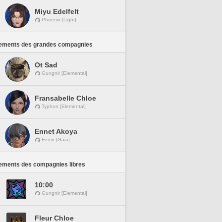
Miyu Edelfelt
Phoenix [Light]
ements des grandes compagnies
Ot Sad
Gungnir [Elemental]
Fransabelle Chloe
Typhon [Elemental]
Ennet Akoya
Fenrir [Gaia]
ements des compagnies libres
10:00
Gungnir [Elemental]
Fleur Chloe