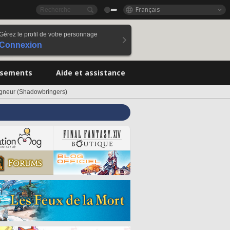
Français
Gérez le profil de votre personnage
Connexion
ssements
Aide et assistance
igneur (Shadowbringers)