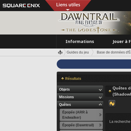
Informations
Jouer à 
Guides du jeu
Base de données d'É
Résultats
Quêtes d
Objets
(Shadowb
Missions
Quêtes
Épopée (ARR à
Endwalker)
La recherche 
Épopée (Dawntrail)