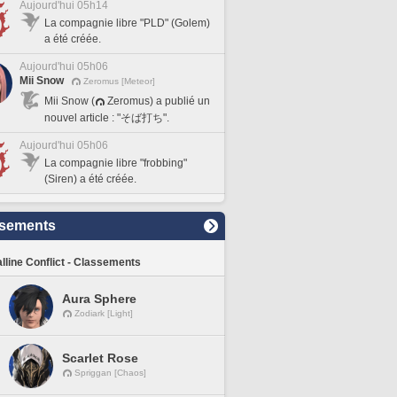
Aujourd'hui 05h14
La compagnie libre "PLD" (Golem)
a été créée.
Aujourd'hui 05h06
Mii Snow
Zeromus [Meteor]
Mii Snow (
Zeromus) a publié un
nouvel article : "そば打ち".
Aujourd'hui 05h06
La compagnie libre "frobbing"
(Siren) a été créée.
sements
lline Conflict - Classements
Aura Sphere
Zodiark [Light]
Scarlet Rose
Spriggan [Chaos]