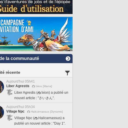
de la communauté
ité récente
Aujourd'hui 05h41
Liber Agrestis
Ixion [Mana]
Liber Agrestis (
Ixion) a publié un
nouvel article : "さいきん".
Aujourd'hui 05h34
Village Npc
Halicarnassus [Dynamis]
Village Npc (
Halicarnassus) a
publié un nouvel article : "Day 1".