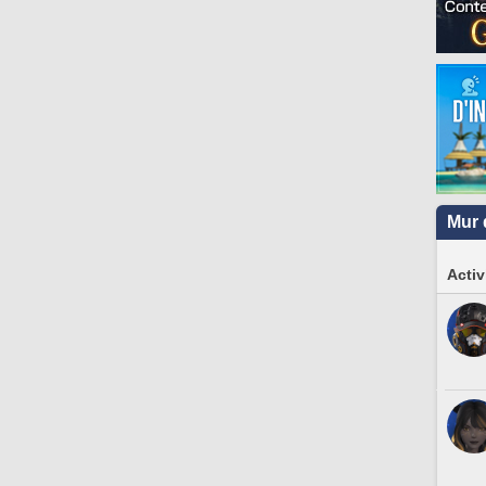
Mur 
Activ