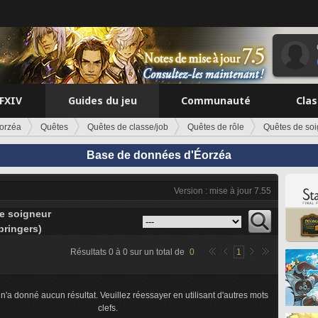
FFXIV
Guides du jeu
Communauté
Cla
orzéa
Quêtes
Quêtes de classe/job
Quêtes de rôle
Quêtes de so
Base de données d'Éorzéa
Version : mise à jour 7.55
e soigneur
ringers)
Résultats
0
à
0
sur un total de
0
1
n'a donné aucun résultat. Veuillez réessayer en utilisant d'autres mots
clefs.