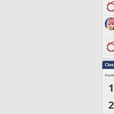
Clas
Crysta
1
2