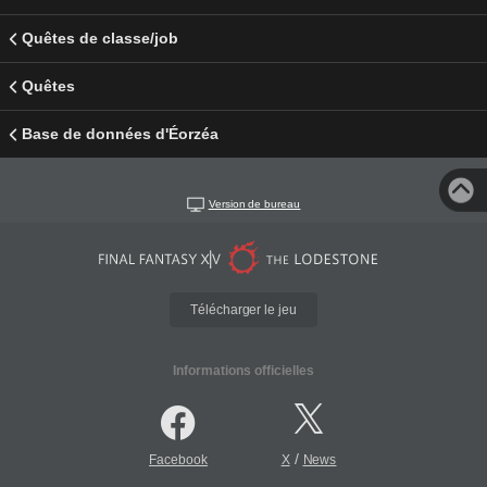
Quêtes de classe/job
Quêtes
Base de données d'Éorzéa
Version de bureau
Télécharger le jeu
Informations officielles
/
Facebook
X
News