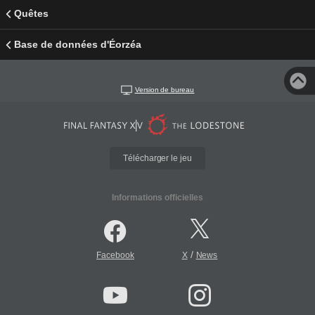
Quêtes
Base de données d'Éorzéa
Version de bureau
Télécharger le jeu
Informations officielles
/
Facebook
X
News