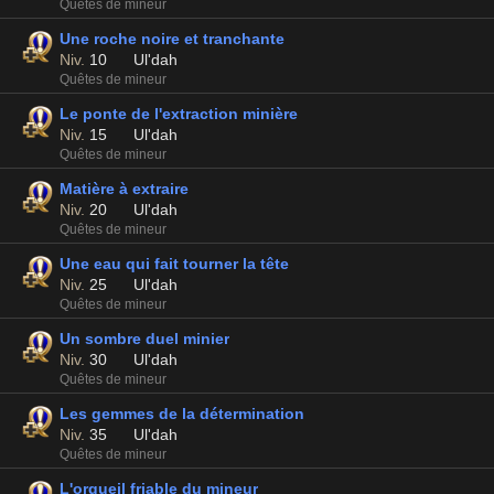
Quêtes de mineur
Une roche noire et tranchante
Niv.
10
Ul'dah
Quêtes de mineur
Le ponte de l'extraction minière
Niv.
15
Ul'dah
Quêtes de mineur
Matière à extraire
Niv.
20
Ul'dah
Quêtes de mineur
Une eau qui fait tourner la tête
Niv.
25
Ul'dah
Quêtes de mineur
Un sombre duel minier
Niv.
30
Ul'dah
Quêtes de mineur
Les gemmes de la détermination
Niv.
35
Ul'dah
Quêtes de mineur
L'orgueil friable du mineur