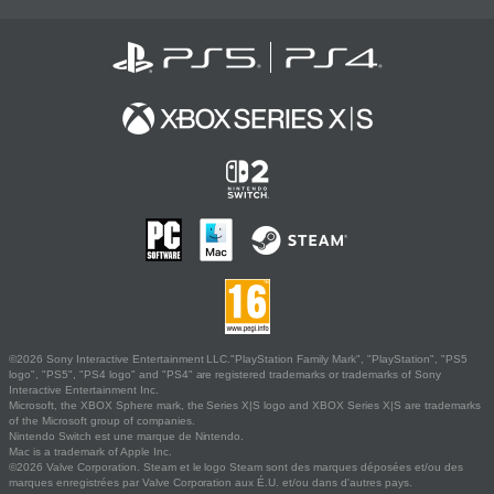
©2026 Sony Interactive Entertainment LLC."PlayStation Family Mark", "PlayStation", "PS5
logo", "PS5", "PS4 logo" and "PS4" are registered trademarks or trademarks of Sony
Interactive Entertainment Inc.
Microsoft, the XBOX Sphere mark, the Series X|S logo and XBOX Series X|S are trademarks
of the Microsoft group of companies.
Nintendo Switch est une marque de Nintendo.
Mac is a trademark of Apple Inc.
©2026 Valve Corporation. Steam et le logo Steam sont des marques déposées et/ou des
marques enregistrées par Valve Corporation aux É.U. et/ou dans d'autres pays.