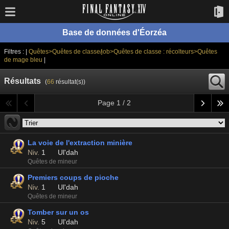
Base de données d'Éorzéa
Filtres : |
Quêtes>Quêtes de classe/job>Quêtes de classe : récolteurs>Quêtes
de mage bleu
|
Résultats
(
66
résultat(s))
Page 1 / 2
La voie de l'extraction minière
Niv.
1
Ul'dah
Quêtes de mineur
Premiers coups de pioche
Niv.
1
Ul'dah
Quêtes de mineur
Tomber sur un os
Niv.
5
Ul'dah