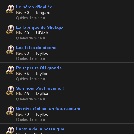
Le héros d'Idyllée
Niv.
60
Ishgard
Quêtes de mineur
La fabrique de Stickqix
Niv.
60
Ul'dah
Quêtes de mineur
Les têtes de pioche
Niv.
63
Idyllée
Quêtes de mineur
Pour petits OU grands
Niv.
65
Idyllée
Quêtes de mineur
Son nom c'est reviens !
Niv.
68
Idyllée
Quêtes de mineur
Un rêve réalisé, un futur assuré
Niv.
70
Idyllée
Quêtes de mineur
La voie de la botanique