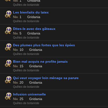
Niv.
1
Gridania
Quêtes de botaniste
Les bienfaits du latex
Niv.
1
Gridania
Quêtes de botaniste
Dites-le avec des gâteaux
Niv.
5
Gridania
Quêtes de botaniste
Des plumes plus fortes que les épées
Niv.
10
Gridania
Quêtes de botaniste
Bien mal acquis ne profite jamais
Niv.
15
Gridania
Quêtes de botaniste
Qui veut voyager loin ménage sa parure
Niv.
20
Gridania
Quêtes de botaniste
Infusion universelle
Niv.
25
Gridania
Quêtes de botaniste