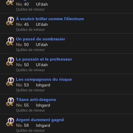
Niv.
40
Ul'dah
Quêtes de mineur
À vouloir briller comme l'électrum
Niv.
45
Ul'dah
Quêtes de mineur
Un passé de sombracier
Niv.
50
Ul'dah
Quêtes de mineur
Le poussin et le professeur
Niv.
50
Ul'dah
Quêtes de mineur
Les compagnons du risque
Niv.
53
Ishgard
Quêtes de mineur
Titane anti-dragons
Niv.
55
Ishgard
Quêtes de mineur
Argent durement gagné
Niv.
58
Ishgard
Quêtes de mineur