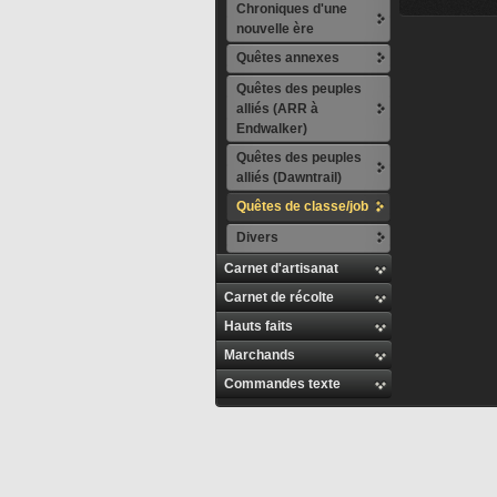
Chroniques d'une
nouvelle ère
Quêtes annexes
Quêtes des peuples
alliés (ARR à
Endwalker)
Quêtes des peuples
alliés (Dawntrail)
Quêtes de classe/job
Divers
Carnet d'artisanat
Carnet de récolte
Hauts faits
Marchands
Commandes texte