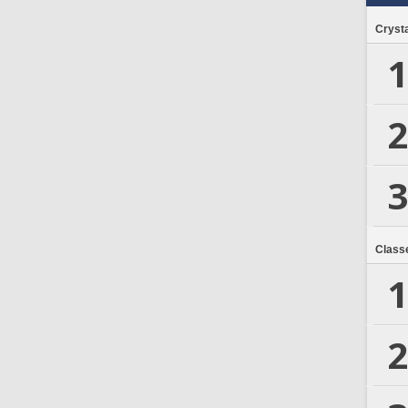
Crysta
1
2
3
Class
1
2