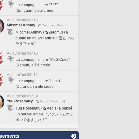
La compagnie libre "ZzZ"
(Spriggan) a été créée.
Aujourd'hui 09h15
Micomel Admay
Zeromus [Meteor]
Micomel Admay (
Zeromus) a
publié un nouvel article : "運だけの
ララフェル".
Aujourd'hui 09h13
La compagnie libre "MaGiCode"
(Ramuh) a été créée.
Aujourd'hui 09h12
La compagnie libre "Lento"
(Durandal) a été créée.
Aujourd'hui 09h09
Yuu Rosemary
Aegis [Elemental]
Yuu Rosemary (
Aegis) a publié
un nouvel article : "ファントムウェ
ポンできました！".
sements