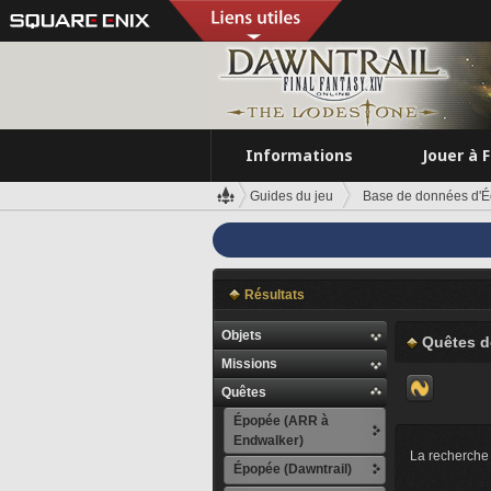
Informations
Jouer à 
Guides du jeu
Base de données d'É
Résultats
Objets
Quêtes d
Missions
Quêtes
Épopée (ARR à
Endwalker)
La recherche 
Épopée (Dawntrail)