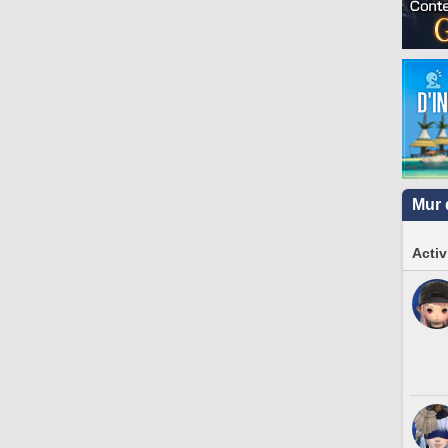
Mur 
Activ