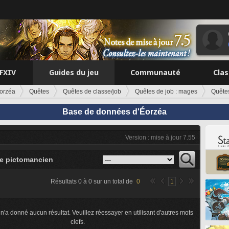
FFXIV
Guides du jeu
Communauté
Cla
orzéa
Quêtes
Quêtes de classe/job
Quêtes de job : mages
Quête
Base de données d'Éorzéa
Version : mise à jour 7.55
e pictomancien
Résultats
0
à
0
sur un total de
0
1
n'a donné aucun résultat. Veuillez réessayer en utilisant d'autres mots
clefs.