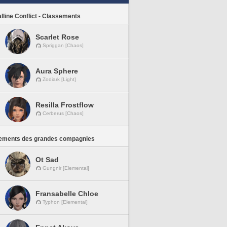
lline Conflict - Classements
Scarlet Rose
Spriggan [Chaos]
Aura Sphere
Zodiark [Light]
Resilla Frostflow
Cerberus [Chaos]
ements des grandes compagnies
Ot Sad
Gungnir [Elemental]
Fransabelle Chloe
Typhon [Elemental]