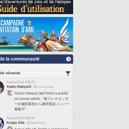
de la communauté
ité récente
Aujourd'hui 09h35
Yuuko Hakyurii
Fenrir [Gaia]
Yuuko Hakyurii (
Fenrir) a publié
un nouvel article : "絶アレキサンダ
ー討滅戦最初から練習固定メンバー
募集中".
Aujourd'hui 09h30
Acqua Alta
Ridill [Gaia]