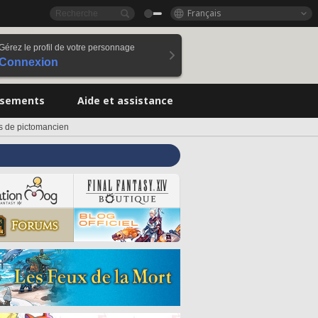
Français
Gérez le profil de votre personnage
Connexion
ssements
Aide et assistance
s de pictomancien