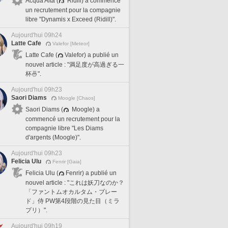
Acqua Alta (
Ridill) a commencé
un recrutement pour la compagnie
libre "Dynamis x Exceed (Ridill)".
Aujourd'hui 09h24
Latte Cafe
Valefor [Meteor]
Latte Cafe (
Valefor) a publié un
nouvel article : "満足度が高過ぎる一
杯🍜".
Aujourd'hui 09h23
Saori Diams
Moogle [Chaos]
Saori Diams (
Moogle) a
commencé un recrutement pour la
compagnie libre "Les Diams
d'argents (Moogle)".
Aujourd'hui 09h23
Felicia Ulu
Fenrir [Gaia]
Felicia Ulu (
Fenrir) a publié un
nouvel article : "これは妖刀なのか？
「ファントムオカルタム・ブレー
ド」侍 PW第4段階の見た目（ミラ
プリ）".
Aujourd'hui 09h19