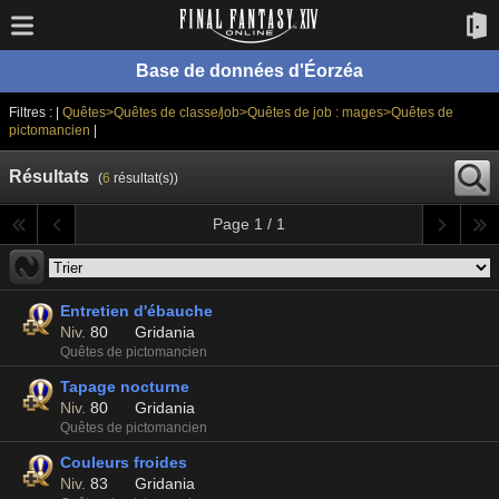
Base de données d'Éorzéa
Filtres : |
Quêtes>Quêtes de classe/job>Quêtes de job : mages>Quêtes de
pictomancien
|
Résultats
(
6
résultat(s))
Page 1 / 1
Entretien d'ébauche
Niv.
80
Gridania
Quêtes de pictomancien
Tapage nocturne
Niv.
80
Gridania
Quêtes de pictomancien
Couleurs froides
Niv.
83
Gridania