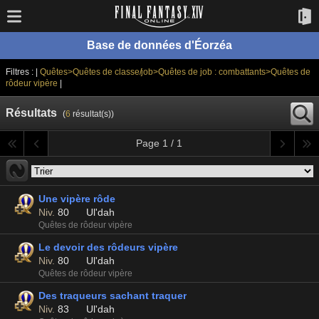
Base de données d'Éorzéa
Filtres : |
Quêtes>Quêtes de classe/job>Quêtes de job : combattants>Quêtes de
rôdeur vipère
|
Résultats
(
6
résultat(s))
Page 1 / 1
Une vipère rôde
Niv.
80
Ul'dah
Quêtes de rôdeur vipère
Le devoir des rôdeurs vipère
Niv.
80
Ul'dah
Quêtes de rôdeur vipère
Des traqueurs sachant traquer
Niv.
83
Ul'dah