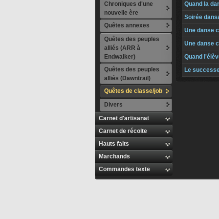
Chroniques d'une
Quand la dan
nouvelle ère
Soirée dansa
Quêtes annexes
Une danse c
Quêtes des peuples
Une danse co
alliés (ARR à
Endwalker)
Quand l'élèv
Quêtes des peuples
Le success
alliés (Dawntrail)
Quêtes de classe/job
Divers
Carnet d'artisanat
Carnet de récolte
Hauts faits
Marchands
Commandes texte