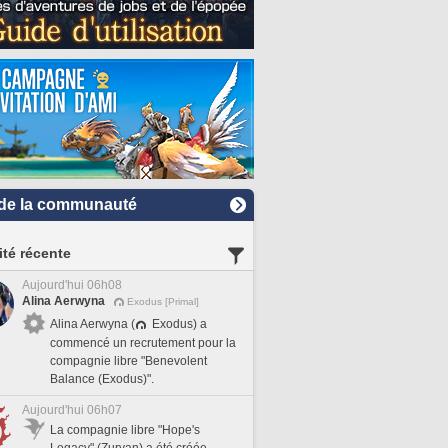
de la communauté
ité récente
Aujourd'hui 06h08
Alina Aerwyna
Exodus [Primal]
Alina Aerwyna (
Exodus) a
commencé un recrutement pour la
compagnie libre "Benevolent
Balance (Exodus)".
Aujourd'hui 06h07
La compagnie libre "Hope's