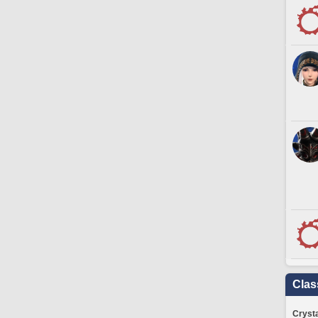
Clas
Crysta