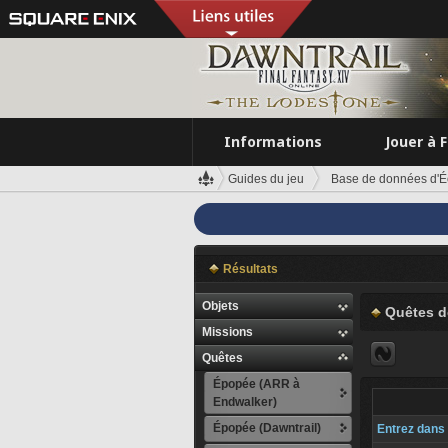
Informations
Jouer à 
Guides du jeu
Base de données d'É
Résultats
Objets
Quêtes d
Missions
Quêtes
Épopée (ARR à
Endwalker)
Épopée (Dawntrail)
Entrez dans 