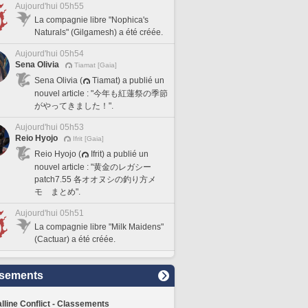
Aujourd'hui 05h55
La compagnie libre "Nophica's
Naturals" (Gilgamesh) a été créée.
Aujourd'hui 05h54
Sena Olivia
Tiamat [Gaia]
Sena Olivia (
Tiamat) a publié un
nouvel article : "今年も紅蓮祭の季節
がやってきました！".
Aujourd'hui 05h53
Reio Hyojo
Ifrit [Gaia]
Reio Hyojo (
Ifrit) a publié un
nouvel article : "黄金のレガシー
patch7.55 各オオヌシの釣り方メ
モ まとめ".
Aujourd'hui 05h51
La compagnie libre "Milk Maidens"
(Cactuar) a été créée.
sements
lline Conflict - Classements