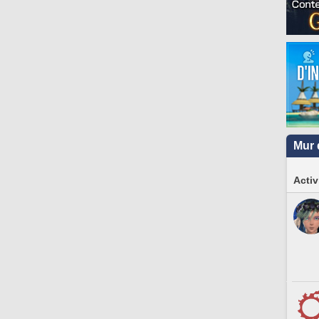
Mur 
Activ