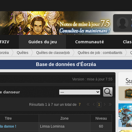
FFXIV
Guides du jeu
Communauté
Cla
orzéa
Quêtes
Quêtes de classe/job
Quêtes de job : combattants
Base de données d'Éorzéa
Version : mise à jour 7.55
e danseur
Résultats
1
à
7
sur un total de
7
1
Titre
Zone
Niveau
la danse !
Limsa Lominsa
60