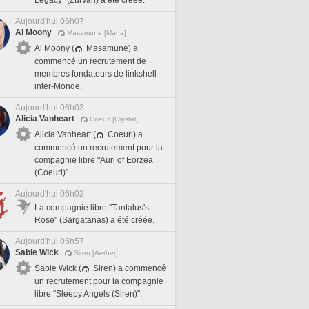
Legacy" (Zurvan) a été créée.
Aujourd'hui 06h07
Ai Moony
Masamune [Mana]
Ai Moony (
Masamune) a
commencé un recrutement de
membres fondateurs de linkshell
inter-Monde.
Aujourd'hui 06h03
Alicia Vanheart
Coeurl [Crystal]
Alicia Vanheart (
Coeurl) a
commencé un recrutement pour la
compagnie libre "Auri of Eorzea
(Coeurl)".
Aujourd'hui 06h02
La compagnie libre "Tantalus's
Rose" (Sargatanas) a été créée.
Aujourd'hui 05h57
Sable Wick
Siren [Aether]
Sable Wick (
Siren) a commencé
un recrutement pour la compagnie
libre "Sleepy Angels (Siren)".