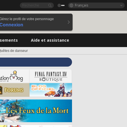
Français
Gérez le profil de votre personnage
Connexion
ssements
Aide et assistance
Quêtes de danseur