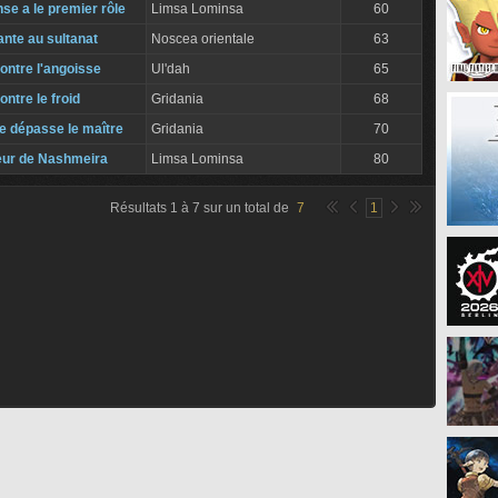
se a le premier rôle
Limsa Lominsa
60
nte au sultanat
Noscea orientale
63
ontre l'angoisse
Ul'dah
65
ntre le froid
Gridania
68
e dépasse le maître
Gridania
70
eur de Nashmeira
Limsa Lominsa
80
Résultats
1
à
7
sur un total de
7
1