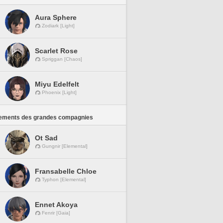
Aura Sphere
Zodiark [Light]
Scarlet Rose
Spriggan [Chaos]
Miyu Edelfelt
Phoenix [Light]
ements des grandes compagnies
Ot Sad
Gungnir [Elemental]
Fransabelle Chloe
Typhon [Elemental]
Ennet Akoya
Fenrir [Gaia]