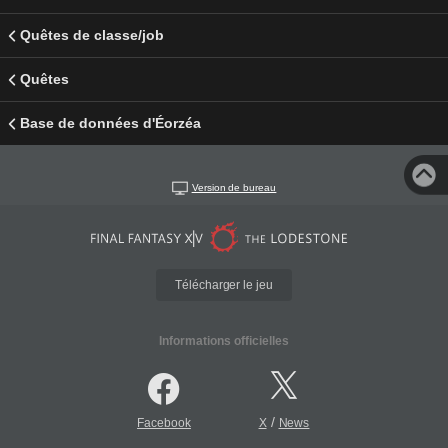
Quêtes de classe/job
Quêtes
Base de données d'Éorzéa
Version de bureau
Télécharger le jeu
Informations officielles
/
Facebook
X
News