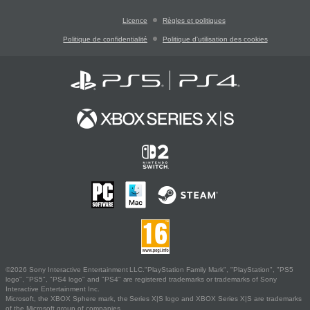
Licence
Règles et politiques
Politique de confidentialité
Politique d'utilisation des cookies
©2026 Sony Interactive Entertainment LLC."PlayStation Family Mark", "PlayStation", "PS5
logo", "PS5", "PS4 logo" and "PS4" are registered trademarks or trademarks of Sony
Interactive Entertainment Inc.
Microsoft, the XBOX Sphere mark, the Series X|S logo and XBOX Series X|S are trademarks
of the Microsoft group of companies.