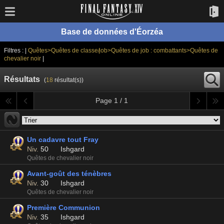
Base de données d'Éorzéa
Filtres : |
Quêtes>Quêtes de classe/job>Quêtes de job : combattants>Quêtes de
chevalier noir
|
Résultats
(
18
résultat(s))
Page 1 / 1
Un cadavre tout Fray
Niv.
50
Ishgard
Quêtes de chevalier noir
Avant-goût des ténèbres
Niv.
30
Ishgard
Quêtes de chevalier noir
Première Communion
Niv.
35
Ishgard