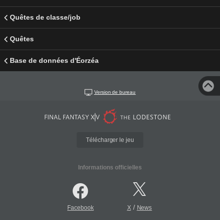
Quêtes de classe/job
Quêtes
Base de données d'Éorzéa
Version de bureau
Télécharger le jeu
Informations officielles
/
Facebook
X
News