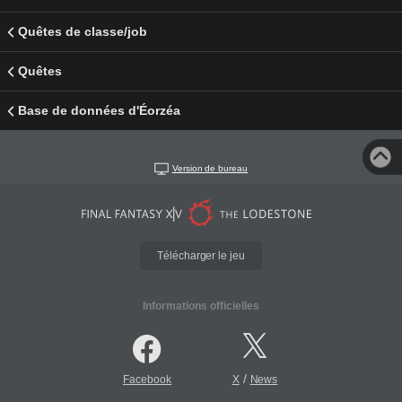
Quêtes de classe/job
Quêtes
Base de données d'Éorzéa
Version de bureau
Télécharger le jeu
Informations officielles
/
Facebook
X
News