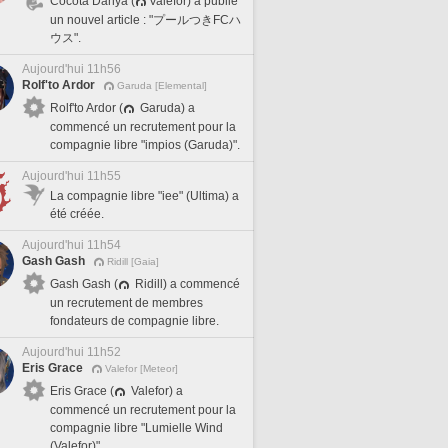
Cocota Danya (
Valefor) a publié
un nouvel article : "プールつきFCハ
ウス".
Aujourd'hui 11h56
Rolf'to Ardor
Garuda [Elemental]
Rolf'to Ardor (
Garuda) a
commencé un recrutement pour la
compagnie libre "impios (Garuda)".
Aujourd'hui 11h55
La compagnie libre "iee" (Ultima) a
été créée.
Aujourd'hui 11h54
Gash Gash
Ridill [Gaia]
Gash Gash (
Ridill) a commencé
un recrutement de membres
fondateurs de compagnie libre.
Aujourd'hui 11h52
Eris Grace
Valefor [Meteor]
Eris Grace (
Valefor) a
commencé un recrutement pour la
compagnie libre "Lumielle Wind
(Valefor)".