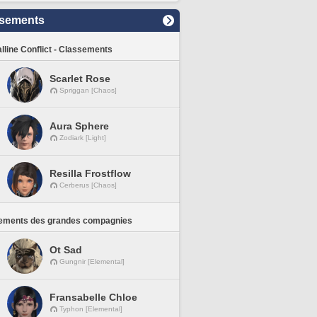
sements
lline Conflict - Classements
Scarlet Rose
Spriggan [Chaos]
Aura Sphere
Zodiark [Light]
Resilla Frostflow
Cerberus [Chaos]
ements des grandes compagnies
Ot Sad
Gungnir [Elemental]
Fransabelle Chloe
Typhon [Elemental]