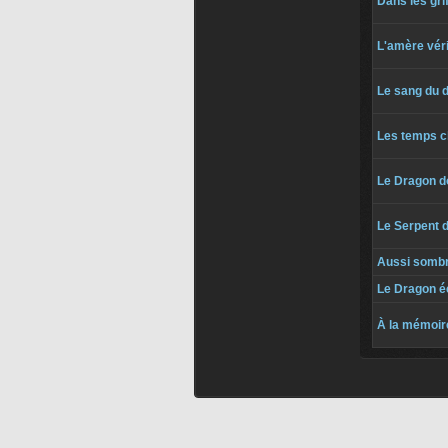
Dans les gri
L'amère vér
Le sang du 
Les temps c
Le Dragon 
Le Serpent d
Aussi sombre
Le Dragon é
À la mémoire