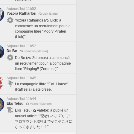
Aujourd'hui 11h52
Yozora Ratharlos
Lich [Light]
Yozora Ratharlos (
Lich) a
commencé un recrutement pour la
compagnie libre "Mogry Piraten
(Lich)".
Aujourd'hui 11h52
De Be
Zeromus [Meteor]
De Be (
Zeromus) a commencé
un recrutement pour la compagnie
libre "Ringing!! (Zeromus)".
Aujourd'hui 11h45
La compagnie libre "Cat_House"
(Rafflesia) a été créée.
Aujourd'hui 11h44
Eks Tetsu
Valefor [Meteor]
Eks Tetsu (
Valefor) a publié un
nouvel article : "忍者レベル70、ア
マロマウント取得までそこそこ形に
なってきました！？".