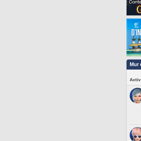
Mur 
Activ