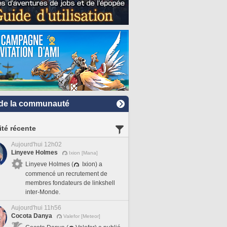
de la communauté
ité récente
Aujourd'hui 12h02
Linyeve Holmes
Ixion [Mana]
Linyeve Holmes (
Ixion) a
commencé un recrutement de
membres fondateurs de linkshell
inter-Monde.
Aujourd'hui 11h56
Cocota Danya
Valefor [Meteor]