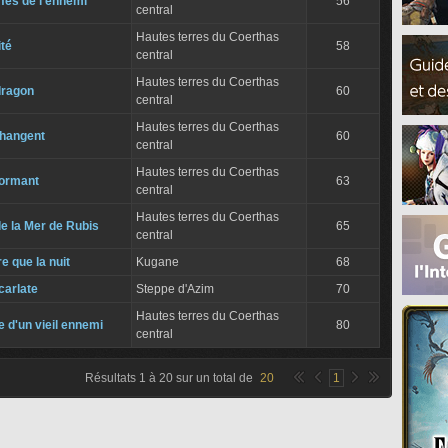
ffes de l'ennemi
56
central
Hautes terres du Coerthas
ité
58
central
Hautes terres du Coerthas
dragon
60
central
Hautes terres du Coerthas
hangent
60
central
Hautes terres du Coerthas
dormant
63
central
Hautes terres du Coerthas
e la Mer de Rubis
65
central
 que la nuit
Kugane
68
carlate
Steppe d'Azim
70
Hautes terres du Coerthas
 d'un vieil ennemi
80
central
Résultats
1
à
20
sur un total de
20
1