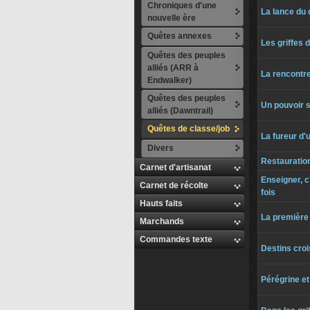
Chroniques d'une
La lance du 
nouvelle ère
Quêtes annexes
Les griffes d
Quêtes des peuples
alliés (ARR à
La rencontr
Endwalker)
Quêtes des peuples
Un pouvoir 
alliés (Dawntrail)
Quêtes de classe/job
La fureur d'
Divers
Restauratio
Carnet d'artisanat
Enseigner, 
Carnet de récolte
fois
Hauts faits
La première
Marchands
Commandes texte
Destins cro
Pérégrine et