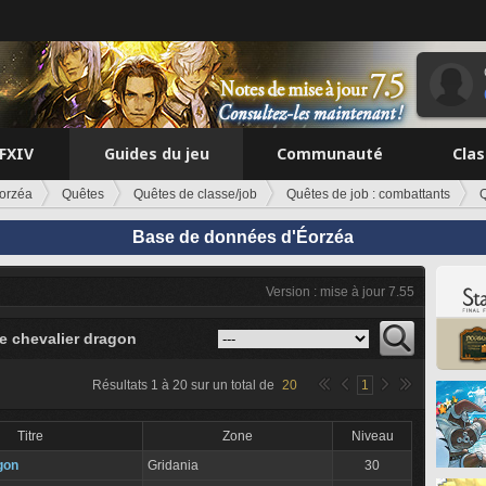
FFXIV
Guides du jeu
Communauté
Cla
orzéa
Quêtes
Quêtes de classe/job
Quêtes de job : combattants
Q
Base de données d'Éorzéa
Version : mise à jour 7.55
e chevalier dragon
Résultats
1
à
20
sur un total de
20
1
Titre
Zone
Niveau
gon
Gridania
30