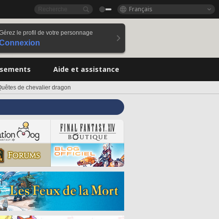
Français
Gérez le profil de votre personnage
Connexion
ssements
Aide et assistance
uêtes de chevalier dragon