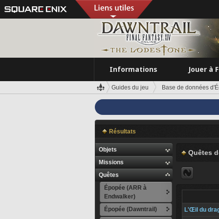
Informations
Jouer à 
Guides du jeu
Base de données d'É
Résultats
Objets
Quêtes d
Missions
Quêtes
Épopée (ARR à
Endwalker)
Épopée (Dawntrail)
L'Œil du dra