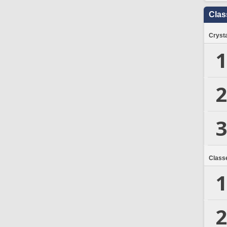
Clas
Crysta
1
2
3
Class
1
2