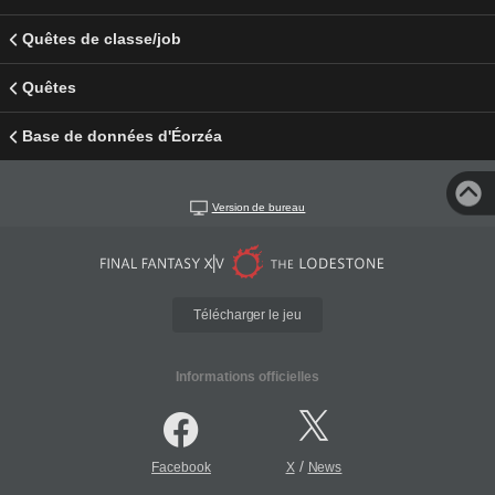
Quêtes de classe/job
Quêtes
Base de données d'Éorzéa
Version de bureau
Télécharger le jeu
Informations officielles
/
Facebook
X
News