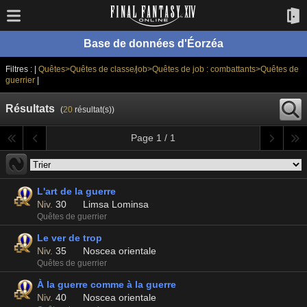
Base de données d'Éorzéa
Filtres : |
Quêtes>Quêtes de classe/job>Quêtes de job : combattants>Quêtes de
guerrier
|
Résultats
(
20
résultat(s))
Page 1 / 1
L'art de la guerre
Niv.
30
Limsa Lominsa
Quêtes de guerrier
Le ver de trop
Niv.
35
Noscea orientale
Quêtes de guerrier
À la guerre comme à la guerre
Niv.
40
Noscea orientale