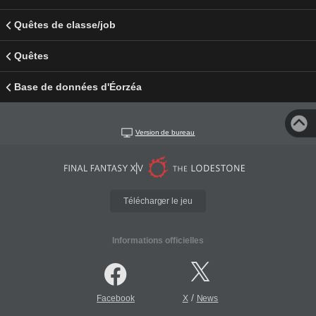
Quêtes de classe/job
Quêtes
Base de données d'Éorzéa
Version de bureau
Télécharger le jeu
Informations officielles
/
Facebook
X
News