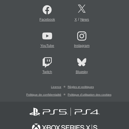
/
Facebook
X
News
YouTube
Instagram
Twitch
Bluesky
Licence
Règles et politiques
Politique de confidentialité
Politique d'utilisation des cookies