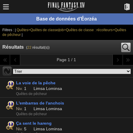
Base de données d'Éorzéa
Filtres : |
Quêtes>Quêtes de classe/job>Quêtes de classe : récolteurs>Quêtes
de pêcheur
|
Résultats
(
22
résultat(s))
Page 1 / 1
La voie de la pêche
Niv.
1
Limsa Lominsa
Quêtes de pêcheur
L'embarras de l'anchois
Niv.
1
Limsa Lominsa
Quêtes de pêcheur
Ça sent le hareng
Niv.
5
Limsa Lominsa