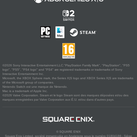
©2026 Sony Interactive Entertainment LLC."PlayStation Family Mark", "PlayStation", "PS5
logo", "PS5", "PS4 logo" and "PS4" are registered trademarks or trademarks of Sony
Interactive Entertainment Inc.
Microsoft, the XBOX Sphere mark, the Series X|S logo and XBOX Series X|S are trademarks
of the Microsoft group of companies.
Nintendo Switch est une marque de Nintendo.
Mac is a trademark of Apple Inc.
©2026 Valve Corporation. Steam et le logo Steam sont des marques déposées et/ou des
marques enregistrées par Valve Corporation aux É.U. et/ou dans d'autres pays.
© SQUARE ENIX
Square Enix Limited, société immatriculée en Angleterre sous le numéro 01804186 - Siège