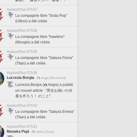
Aujourd'hui 07h37
La compagnie libre "Soda Pop"
(Ultros) a été créée.
Aujourd'hui 07h36
La compagnie libre "hawkins"
(Moogle) a été créée.
Aujourd'hui 07h36
La compagnie libre "Sakura Fiona"
(Titan) a été créée.
Aujourd'hui 07h36
Lucrezia Borgia
Aegis [Elemental]
Lucrezia Borgia (
Aegis) a publié
un nouvel article : "男女お揃いの水
着を作ろう！ のこと".
Aujourd'hui 07h32
La compagnie libre "Sakura Emma"
(Titan) a été créée.
Aujourd'hui 07h31
Manaka Papi
Ultima [Gaia]