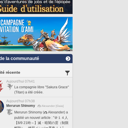
de la communauté
ité récente
Aujourd'hui 07h41
La compagnie libre "Sakura Grace"
(Titan) a été créée.
Aujourd'hui 07h38
Merurun Shinomy
Alexander [Gaia]
Merurun Shinomy (
Alexander) a
publié un nouvel article : "＠１４人
【8/9 21時～】滅・暗闇の雲（制限
解除） 練習メンバー募集！！".