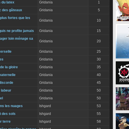
s du latex
Gridania
1
ec des gâteaux
Gridania
5
lus fortes que les
Gridania
10
uis ne profite jamais
Gridania
15
yager loin ménage sa
Gridania
20
verselle
Gridania
25
es
Gridania
30
de la gloire
Gridania
35
maternelle
Gridania
40
 discorde
Gridania
45
u labeur
Gridania
50
el
Gridania
50
ans les nuages
Ishgard
53
 des sols
Ishgard
55
r terre
Ishgard
58