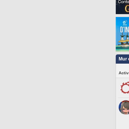
Mur 
Activ