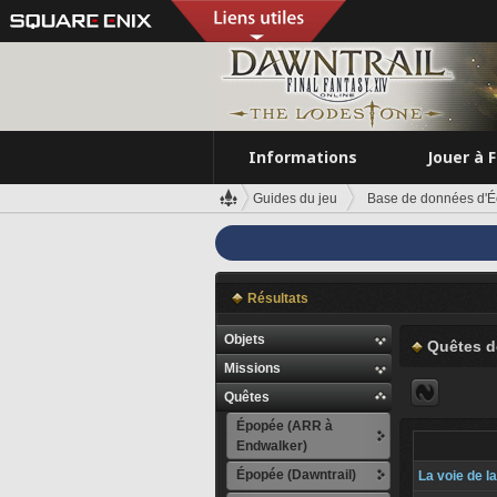
Informations
Jouer à 
Guides du jeu
Base de données d'É
Résultats
Objets
Quêtes d
Missions
Quêtes
Épopée (ARR à
Endwalker)
Épopée (Dawntrail)
La voie de l