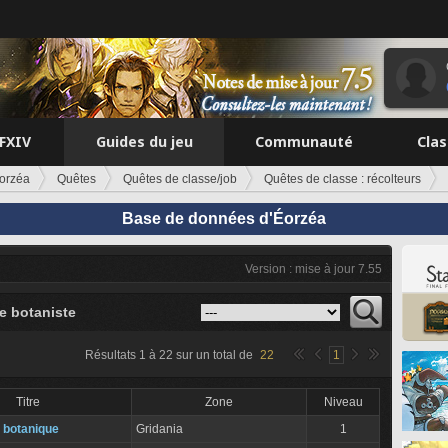
FFXIV
Guides du jeu
Communauté
Cla
orzéa
Quêtes
Quêtes de classe/job
Quêtes de classe : récolteurs
Base de données d'Éorzéa
Version : mise à jour 7.55
e botaniste
Résultats
1
à
22
sur un total de
22
1
Titre
Zone
Niveau
a botanique
Gridania
1