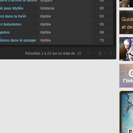
ière n'arrête la nature
Ishgard
60
té pour Idyllée
Gridania
60
st dans la forêt
Idyllée
63
les botanistes
Idyllée
65
opotos
Idyllée
68
âtons dans le potager
Idyllée
70
Résultats
1
à
22
sur un total de
22
1