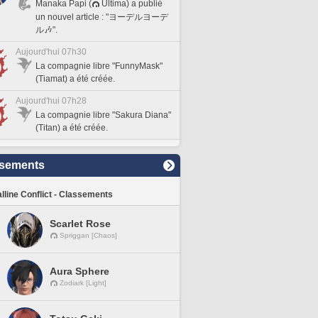
Manaka Papi (
Ultima) a publié
un nouvel article : "ヨーデルヨーデ
ル🎶".
Aujourd'hui 07h30
La compagnie libre "FunnyMask"
(Tiamat) a été créée.
Aujourd'hui 07h28
La compagnie libre "Sakura Diana"
(Titan) a été créée.
sements
lline Conflict - Classements
Scarlet Rose
Spriggan [Chaos]
Aura Sphere
Zodiark [Light]