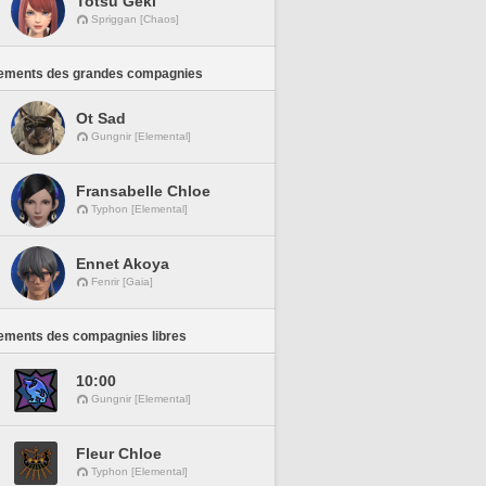
Totsu Geki
Spriggan [Chaos]
ements des grandes compagnies
Ot Sad
Gungnir [Elemental]
Fransabelle Chloe
Typhon [Elemental]
Ennet Akoya
Fenrir [Gaia]
ements des compagnies libres
10:00
Gungnir [Elemental]
Fleur Chloe
Typhon [Elemental]