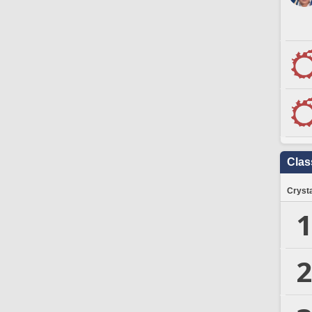
Clas
Crysta
1
2