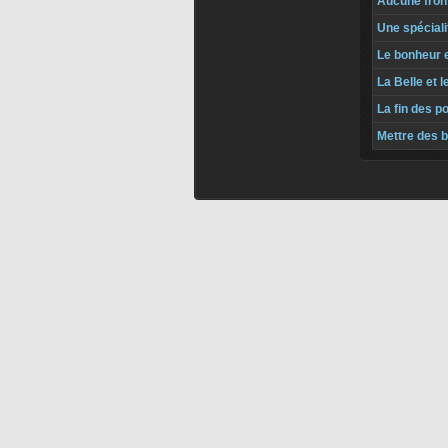
Aucune front
Une spéciali
Le bonheur e
La Belle et 
La fin des p
Mettre des b