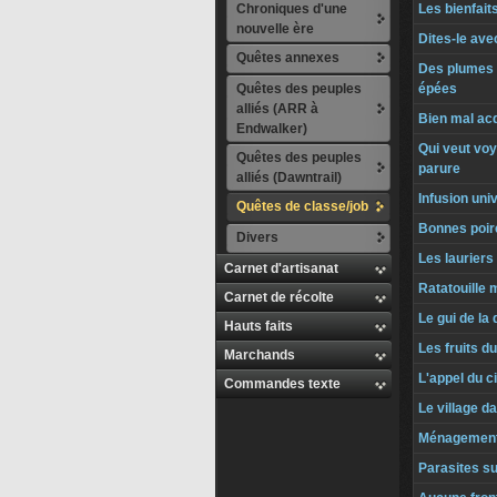
Chroniques d'une
Les bienfait
nouvelle ère
Dites-le av
Quêtes annexes
Des plumes p
Quêtes des peuples
épées
alliés (ARR à
Bien mal acq
Endwalker)
Qui veut vo
Quêtes des peuples
parure
alliés (Dawntrail)
Infusion uni
Quêtes de classe/job
Bonnes poir
Divers
Les lauriers 
Carnet d'artisanat
Ratatouille 
Carnet de récolte
Le gui de la
Hauts faits
Les fruits d
Marchands
L'appel du ci
Commandes texte
Le village d
Ménagement
Parasites su