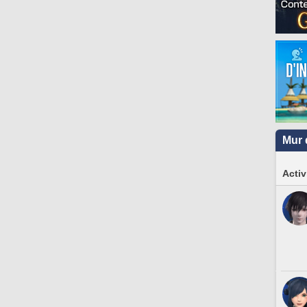
Mur 
Activ