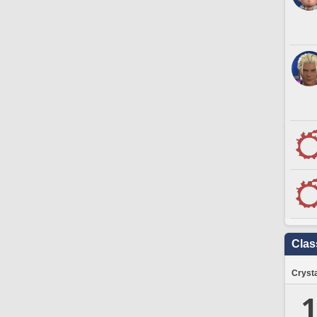
Clas
Crysta
1