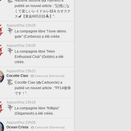
Nazuna Suzuna (
Yojimbo) a
publié un nouvel article : "記憶にな
くて楽しいレイドルレ🙌＆カオスナ
ス🍆【黄金665日目🏝️】".
Aujourd'hui 23h28
La compagnie libre "I love steins
gate" (Cerberus) a été créée.
Aujourd'hui 23h26
La compagnie libre "Hien
Enthusiast Club" (Goblin) a été
créée.
Aujourd'hui 23h22
Cocotte Ciao
Carbuncle [Elemental]
Cocotte Ciao (
Carbuncle) a
publié un nouvel article : "FF14復帰
です！".
Aujourd'hui 23h18
La compagnie libre "Kittipia"
(Gilgamesh) a été créée.
Aujourd'hui 23h09
Ocean Crista
Carbuncle [Elemental]