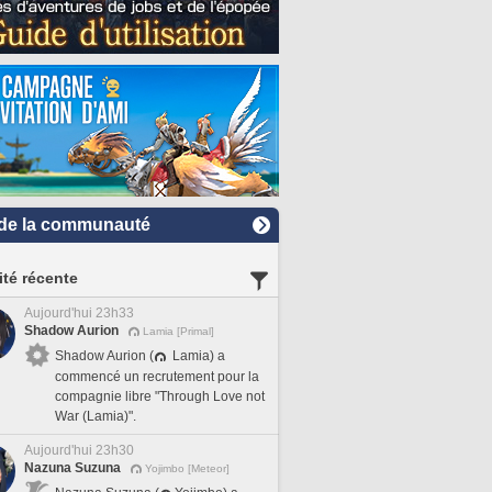
de la communauté
ité récente
Aujourd'hui 23h33
Shadow Aurion
Lamia [Primal]
Shadow Aurion (
Lamia) a
commencé un recrutement pour la
compagnie libre "Through Love not
War (Lamia)".
Aujourd'hui 23h30
Nazuna Suzuna
Yojimbo [Meteor]