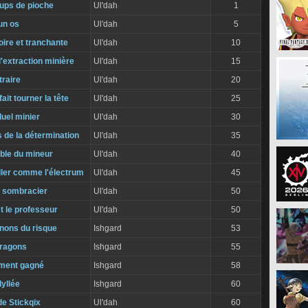
ups de pioche
Ul'dah
1
un os
Ul'dah
5
ire et tranchante
Ul'dah
10
l'extraction minière
Ul'dah
15
traire
Ul'dah
20
ait tourner la tête
Ul'dah
25
uel minier
Ul'dah
30
de la détermination
Ul'dah
35
iable du mineur
Ul'dah
40
iller comme l'électrum
Ul'dah
45
 sombracier
Ul'dah
50
t le professeur
Ul'dah
50
ons du risque
Ishgard
53
dragons
Ishgard
55
ment gagné
Ishgard
58
dyllée
Ishgard
60
de Stickqix
Ul'dah
60