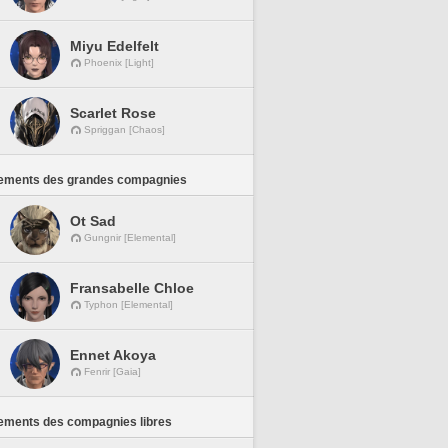
Miyu Edelfelt
Phoenix [Light]
Scarlet Rose
Spriggan [Chaos]
ements des grandes compagnies
Ot Sad
Gungnir [Elemental]
Fransabelle Chloe
Typhon [Elemental]
Ennet Akoya
Fenrir [Gaia]
ements des compagnies libres