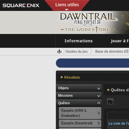
Informations
Jouer à 
Guides du jeu
Base de données d'É
Résultats
Objets
Quêtes d
Missions
Quêtes
Épopée (ARR à
Endwalker)
Épopée (Dawntrail)
La voie de l