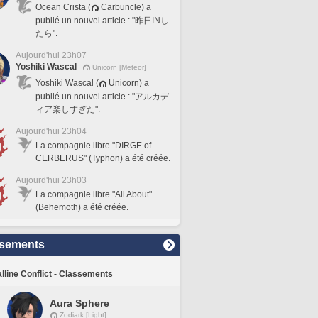
Ocean Crista (
Carbuncle) a
publié un nouvel article : "昨日INし
たら".
Aujourd'hui 23h07
Yoshiki Wascal
Unicorn [Meteor]
Yoshiki Wascal (
Unicorn) a
publié un nouvel article : "アルカデ
ィア楽しすぎた".
Aujourd'hui 23h04
La compagnie libre "DIRGE of
CERBERUS" (Typhon) a été créée.
Aujourd'hui 23h03
La compagnie libre "All About"
(Behemoth) a été créée.
sements
lline Conflict - Classements
Aura Sphere
Zodiark [Light]