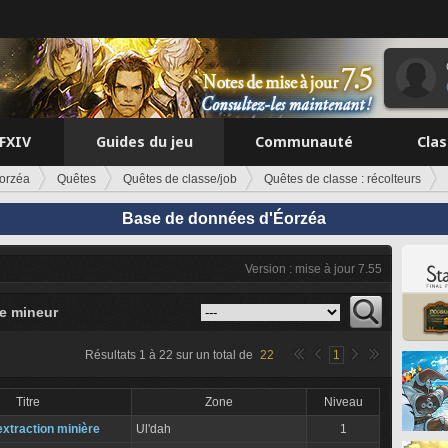
FFXIV
Guides du jeu
Communauté
Cla
orzéa
Quêtes
Quêtes de classe/job
Quêtes de classe : récolteurs
Base de données d'Éorzéa
Version : mise à jour 7.55
e mineur
Résultats
1
à
22
sur un total de
22
1
Titre
Zone
Niveau
'extraction minière
Ul'dah
1