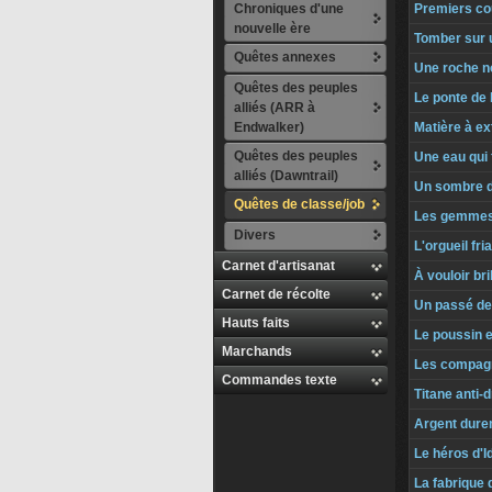
Chroniques d'une
Premiers co
nouvelle ère
Tomber sur 
Quêtes annexes
Une roche no
Quêtes des peuples
Le ponte de 
alliés (ARR à
Endwalker)
Matière à ex
Quêtes des peuples
Une eau qui f
alliés (Dawntrail)
Un sombre d
Quêtes de classe/job
Les gemmes 
Divers
L'orgueil fr
Carnet d'artisanat
À vouloir br
Carnet de récolte
Un passé de
Hauts faits
Le poussin e
Marchands
Les compagn
Commandes texte
Titane anti-
Argent dure
Le héros d'I
La fabrique 