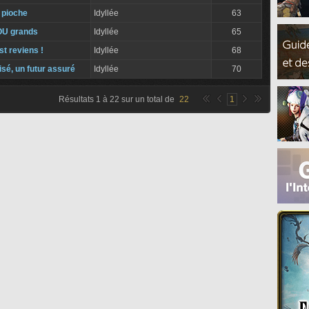
 pioche
Idyllée
63
 OU grands
Idyllée
65
t reviens !
Idyllée
68
isé, un futur assuré
Idyllée
70
Résultats
1
à
22
sur un total de
22
1