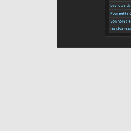
Les têtes de
Pour petits
Son nom c'es
Un rêve réal