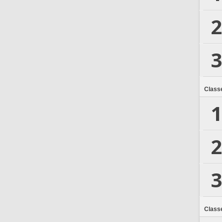
2
3
Class
1
2
3
Class