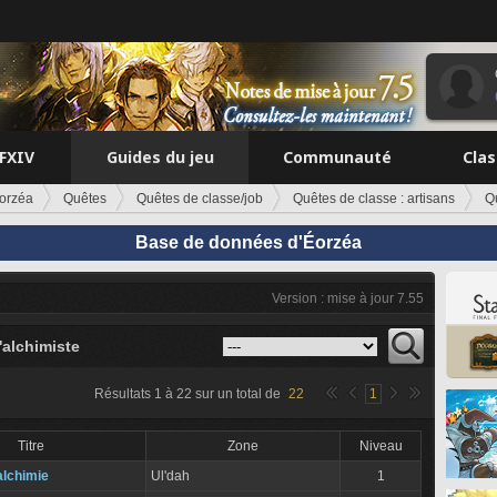
FFXIV
Guides du jeu
Communauté
Cla
orzéa
Quêtes
Quêtes de classe/job
Quêtes de classe : artisans
Q
Base de données d'Éorzéa
Version : mise à jour 7.55
'alchimiste
Résultats
1
à
22
sur un total de
22
1
Titre
Zone
Niveau
'alchimie
Ul'dah
1