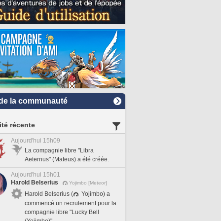
de la communauté
ité récente
Aujourd'hui 15h09
La compagnie libre "Libra
Aeternus" (Mateus) a été créée.
Aujourd'hui 15h01
Harold Belserius
Yojimbo [Meteor]
Harold Belserius (
Yojimbo) a
commencé un recrutement pour la
compagnie libre "Lucky Bell
(Yojimbo)".