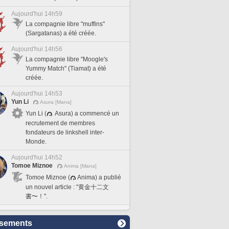
Aujourd'hui 14h59
La compagnie libre "muffins"
(Sargatanas) a été créée.
Aujourd'hui 14h56
La compagnie libre "Moogle's
Yummy Match" (Tiamat) a été
créée.
Aujourd'hui 14h53
Yun Li
Asura [Mana]
Yun Li (
Asura) a commencé un
recrutement de membres
fondateurs de linkshell inter-
Monde.
Aujourd'hui 14h52
Tomoe Miznoe
Anima [Mana]
Tomoe Miznoe (
Anima) a publié
un nouvel article : "黄金十二文
書〜！".
sements