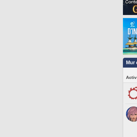
Mur 
Activ