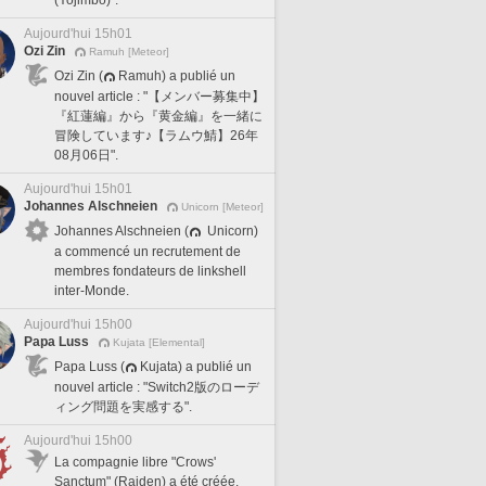
Aujourd'hui 15h01
Ozi Zin
Ramuh [Meteor]
Ozi Zin (
Ramuh) a publié un
nouvel article : "【メンバー募集中】
『紅蓮編』から『黄金編』を一緒に
冒険しています♪【ラムウ鯖】26年
08月06日".
Aujourd'hui 15h01
Johannes Alschneien
Unicorn [Meteor]
Johannes Alschneien (
Unicorn)
a commencé un recrutement de
membres fondateurs de linkshell
inter-Monde.
Aujourd'hui 15h00
Papa Luss
Kujata [Elemental]
Papa Luss (
Kujata) a publié un
nouvel article : "Switch2版のローデ
ィング問題を実感する".
Aujourd'hui 15h00
La compagnie libre "Crows'
Sanctum" (Raiden) a été créée.