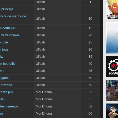
Ul'dah
1
 principe
Ul'dah
5
oirs de maître de
Ul'dah
10
n bouteille
Ul'dah
15
de l'alchimie
Ul'dah
20
 utile
Ul'dah
25
r tous
Ul'dah
30
ix
Ul'dah
35
n bouteille
Ul'dah
40
ime
Ul'dah
45
fugace
Ul'dah
50
 profond
Ul'dah
50
ropre jeu
Mor Dhona
53
tal
Mor Dhona
55
des jumeaux
Mor Dhona
58
se
Mor Dhona
60