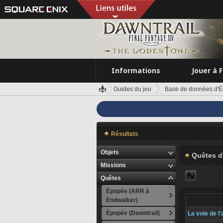
Informations
Jouer à 
Guides du jeu
Base de données d'É
Résultats
Objets
Quêtes d
Missions
Quêtes
Épopée (ARR à
Endwalker)
Épopée (Dawntrail)
La voie de l