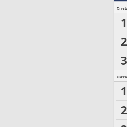
Crysta
1
2
3
Class
1
2