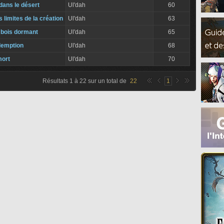
dans le désert
Ul'dah
60
 limites de la création
Ul'dah
63
 bois dormant
Ul'dah
65
demption
Ul'dah
68
mort
Ul'dah
70
Résultats
1
à
22
sur un total de
22
1