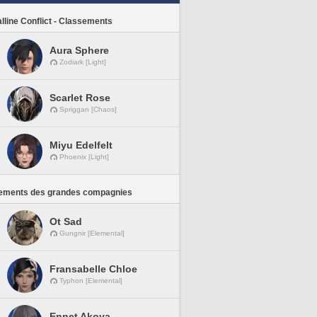
lline Conflict - Classements
Aura Sphere
Zodiark [Light]
Scarlet Rose
Spriggan [Chaos]
Miyu Edelfelt
Phoenix [Light]
ements des grandes compagnies
Ot Sad
Gungnir [Elemental]
Fransabelle Chloe
Typhon [Elemental]
Ennet Akoya