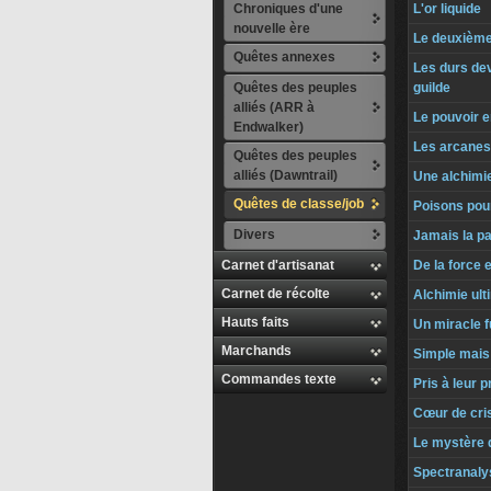
Chroniques d'une
L'or liquide
nouvelle ère
Le deuxième
Quêtes annexes
Les durs dev
Quêtes des peuples
guilde
alliés (ARR à
Le pouvoir e
Endwalker)
Les arcanes 
Quêtes des peuples
alliés (Dawntrail)
Une alchimie
Quêtes de classe/job
Poisons pou
Divers
Jamais la pa
Carnet d'artisanat
De la force e
Carnet de récolte
Alchimie ult
Hauts faits
Un miracle 
Marchands
Simple mais
Commandes texte
Pris à leur p
Cœur de cris
Le mystère 
Spectranaly