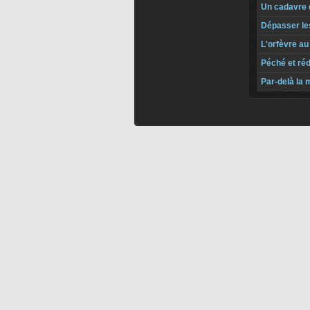
Un cadavre 
Dépasser les
L'orfèvre au
Péché et ré
Par-delà la 