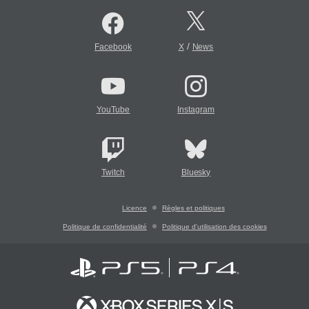
/
Facebook
X
News
YouTube
Instagram
Twitch
Bluesky
Licence
Règles et politiques
Politique de confidentialité
Politique d'utilisation des cookies