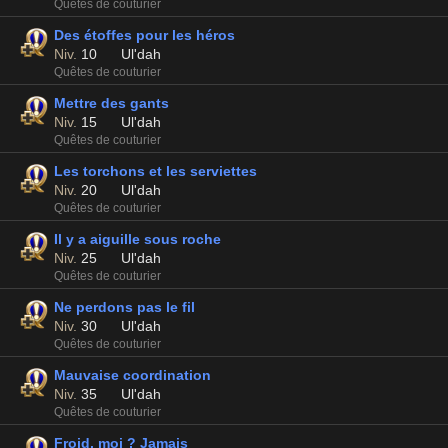
Quêtes de couturier
Des étoffes pour les héros
Niv.
10
Ul'dah
Quêtes de couturier
Mettre des gants
Niv.
15
Ul'dah
Quêtes de couturier
Les torchons et les serviettes
Niv.
20
Ul'dah
Quêtes de couturier
Il y a aiguille sous roche
Niv.
25
Ul'dah
Quêtes de couturier
Ne perdons pas le fil
Niv.
30
Ul'dah
Quêtes de couturier
Mauvaise coordination
Niv.
35
Ul'dah
Quêtes de couturier
Froid, moi ? Jamais