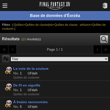
Base de données d'Éorzéa
Filtres : |
Quêtes>Quêtes de classe/job>Quêtes de classe : artisans>Quêtes de
couturier
|
Résultats
(
22
résultat(s))
Page 1 / 1
La voie de la couture
Niv.
1
Ul'dah
Quêtes de couturier
De fil en aiguille
Niv.
1
Ul'dah
Quêtes de couturier
À braies raccourcies
Niv.
5
Ul'dah