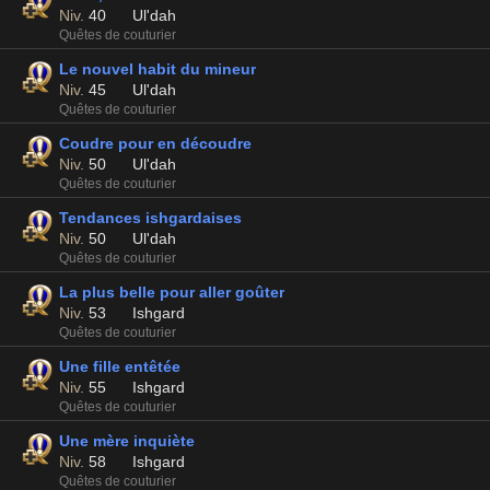
Niv.
40
Ul'dah
Quêtes de couturier
Le nouvel habit du mineur
Niv.
45
Ul'dah
Quêtes de couturier
Coudre pour en découdre
Niv.
50
Ul'dah
Quêtes de couturier
Tendances ishgardaises
Niv.
50
Ul'dah
Quêtes de couturier
La plus belle pour aller goûter
Niv.
53
Ishgard
Quêtes de couturier
Une fille entêtée
Niv.
55
Ishgard
Quêtes de couturier
Une mère inquiète
Niv.
58
Ishgard
Quêtes de couturier