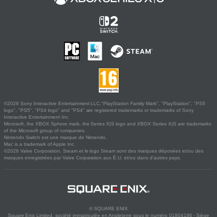
©2026 Sony Interactive Entertainment LLC."PlayStation Family Mark", "PlayStation", "PS5
logo", "PS5", "PS4 logo" and "PS4" are registered trademarks or trademarks of Sony
Interactive Entertainment Inc.
Microsoft, the XBOX Sphere mark, the Series X|S logo and XBOX Series X|S are trademarks
of the Microsoft group of companies.
Nintendo Switch est une marque de Nintendo.
Mac is a trademark of Apple Inc.
©2026 Valve Corporation. Steam et le logo Steam sont des marques déposées et/ou des
marques enregistrées par Valve Corporation aux É.U. et/ou dans d'autres pays.
© SQUARE ENIX
Square Enix Limited, société immatriculée en Angleterre sous le numéro 01804186 - Siège