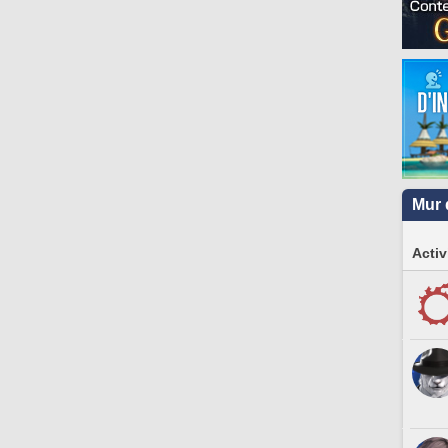
Mur 
Activ