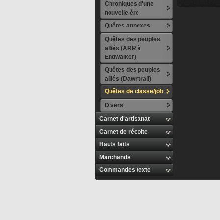
Chroniques d'une
nouvelle ère
Quêtes annexes
Quêtes des peuples
alliés (ARR à
Endwalker)
Quêtes des peuples
alliés (Dawntrail)
Quêtes de classe/job
Divers
Carnet d'artisanat
Carnet de récolte
Hauts faits
Marchands
Commandes texte