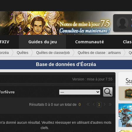
FFXIV
Guides du jeu
Communauté
Cla
orzéa
Quêtes
Quêtes de classe/job
Quêtes de classe : artisans
Q
Base de données d'Éorzéa
Version : mise à jour 7.55
'orfèvre
Résultats
0
à
0
sur un total de
0
1
n'a donné aucun résultat. Veuillez réessayer en utilisant d'autres mots
clefs.