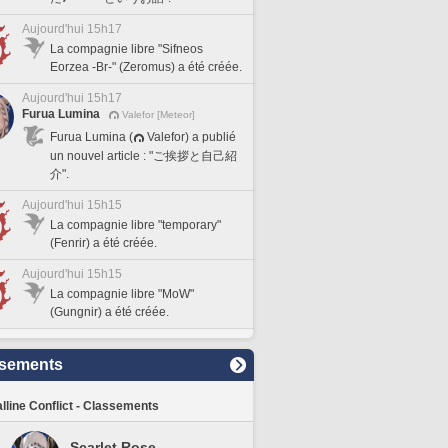
Aujourd'hui 15h17
La compagnie libre "Sifneos
Eorzea -Br-" (Zeromus) a été créée.
Aujourd'hui 15h17
Furua Lumina
Valefor [Meteor]
Furua Lumina (
Valefor) a publié
un nouvel article : "ご挨拶と自己紹
介".
Aujourd'hui 15h15
La compagnie libre "temporary"
(Fenrir) a été créée.
Aujourd'hui 15h15
La compagnie libre "MoW"
(Gungnir) a été créée.
sements
lline Conflict - Classements
Scarlet Rose