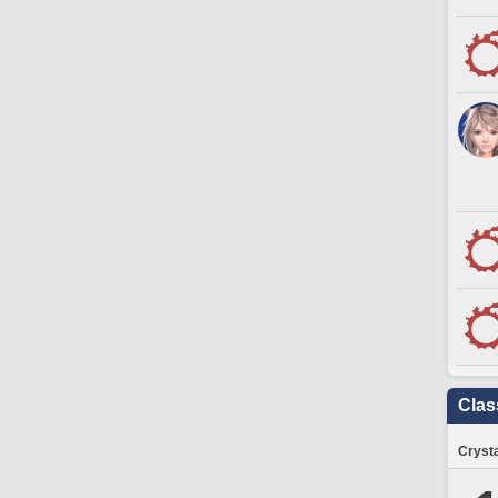
Clas
Crysta