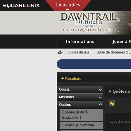
Informations
Jouer à 
Guides du jeu
Base de données d'É
Résultats
Objets
Quêtes d
Missions
Quêtes
Épopée (ARR à
Endwalker)
La recherche 
Épopée (Dawntrail)