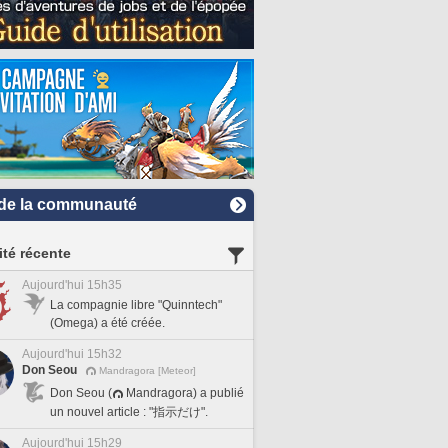
de la communauté
ité récente
Aujourd'hui 15h35
La compagnie libre "Quinntech"
(Omega) a été créée.
Aujourd'hui 15h32
Don Seou
Mandragora [Meteor]
Don Seou (
Mandragora) a publié
un nouvel article : "指示だけ".
Aujourd'hui 15h29