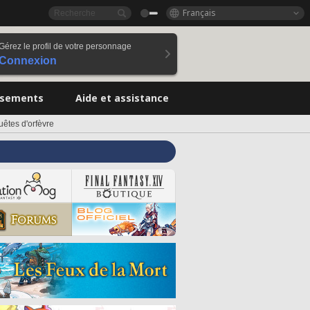
Français
Gérez le profil de votre personnage
Connexion
ssements
Aide et assistance
uêtes d'orfèvre