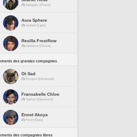
Spriggan [Chaos]
Aura Sphere
Zodiark [Light]
Resilla Frostflow
Cerberus [Chaos]
ements des grandes compagnies
Ot Sad
Gungnir [Elemental]
Fransabelle Chloe
Typhon [Elemental]
Ennet Akoya
Fenrir [Gaia]
ements des compagnies libres