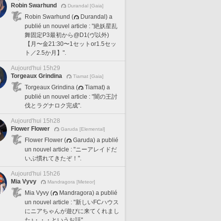
Robin Swarhund
Durandal [Gaia]
Robin Swarhund (
Durandal) a
publié un nouvel article : "絶妖星乱
舞固定P3最初から@D1(ヴ以外)
【月〜金21:30〜1セットor1.5セッ
ト／2.5か月】".
Aujourd'hui 15h29
Torgeaux Grindina
Tiamat [Gaia]
Torgeaux Grindina (
Tiamat) a
publié un nouvel article : "闇の王討
伐とラグナロク完成".
Aujourd'hui 15h28
Flower Flower
Garuda [Elemental]
Flower Flower (
Garuda) a publié
un nouvel article : "ニーアレイドだ
いぶ慣れてきたぞ！".
Aujourd'hui 15h26
Mia Vyvy
Mandragora [Meteor]
Mia Vyvy (
Mandragora) a publié
un nouvel article : "新しいFCハウス
にニアちゃんが遊びに来てくれまし
た♪・・・というお話".