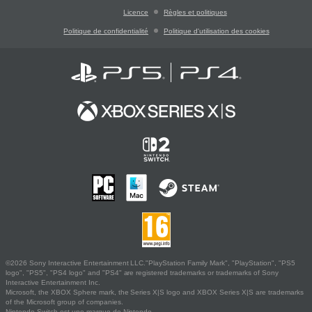
Licence
Règles et politiques
Politique de confidentialité
Politique d'utilisation des cookies
©2026 Sony Interactive Entertainment LLC."PlayStation Family Mark", "PlayStation", "PS5
logo", "PS5", "PS4 logo" and "PS4" are registered trademarks or trademarks of Sony
Interactive Entertainment Inc.
Microsoft, the XBOX Sphere mark, the Series X|S logo and XBOX Series X|S are trademarks
of the Microsoft group of companies.
Nintendo Switch est une marque de Nintendo.