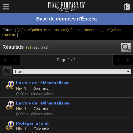
Base de données d'Éorzéa
Filtres : |
Quêtes>Quêtes de classe/job>Quêtes de classe : mages>Quêtes
d'orfèvre
|
Résultats
(
31
résultat(s))
Page 1 / 1
La voie de l'élémentalisme
Niv.
1
Gridania
Quêtes d'élémentaliste
La voie de l'élémentalisme
Niv.
1
Gridania
Quêtes d'élémentaliste
Protéger la forêt
Niv.
1
Gridania