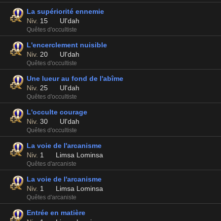
La supériorité ennemie
Niv.
15
Ul'dah
Quêtes d'occultiste
L'encerclement nuisible
Niv.
20
Ul'dah
Quêtes d'occultiste
Une lueur au fond de l'abîme
Niv.
25
Ul'dah
Quêtes d'occultiste
L'occulte courage
Niv.
30
Ul'dah
Quêtes d'occultiste
La voie de l'arcanisme
Niv.
1
Limsa Lominsa
Quêtes d'arcaniste
La voie de l'arcanisme
Niv.
1
Limsa Lominsa
Quêtes d'arcaniste
Entrée en matière