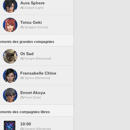
Aura Sphere
Zodiark [Light]
Totsu Geki
Spriggan [Chaos]
ements des grandes compagnies
Ot Sad
Gungnir [Elemental]
Fransabelle Chloe
Typhon [Elemental]
Ennet Akoya
Fenrir [Gaia]
ements des compagnies libres
10:00
Gungnir [Elemental]