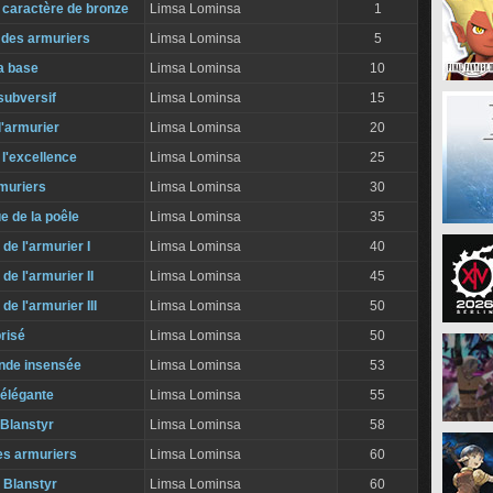
 caractère de bronze
Limsa Lominsa
1
 des armuriers
Limsa Lominsa
5
a base
Limsa Lominsa
10
subversif
Limsa Lominsa
15
l'armurier
Limsa Lominsa
20
 l'excellence
Limsa Lominsa
25
rmuriers
Limsa Lominsa
30
ue de la poêle
Limsa Lominsa
35
de l'armurier I
Limsa Lominsa
40
de l'armurier II
Limsa Lominsa
45
de l'armurier III
Limsa Lominsa
50
risé
Limsa Lominsa
50
de insensée
Limsa Lominsa
53
élégante
Limsa Lominsa
55
Blanstyr
Limsa Lominsa
58
es armuriers
Limsa Lominsa
60
 Blanstyr
Limsa Lominsa
60