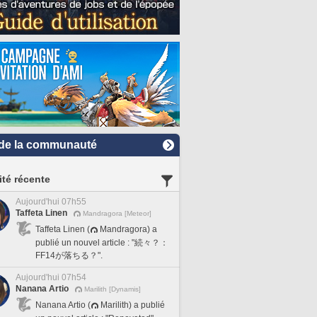
de la communauté
ité récente
Aujourd'hui 07h55
Taffeta Linen
Mandragora [Meteor]
Taffeta Linen (
Mandragora) a
publié un nouvel article : "続々？：
FF14が落ちる？".
Aujourd'hui 07h54
Nanana Artio
Marilith [Dynamis]
Nanana Artio (
Marilith) a publié