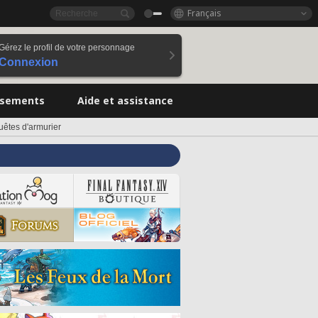
Français
Gérez le profil de votre personnage
Connexion
ssements
Aide et assistance
uêtes d'armurier