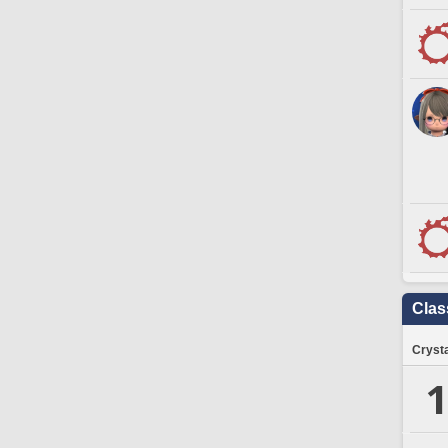
Clas
Crysta
1