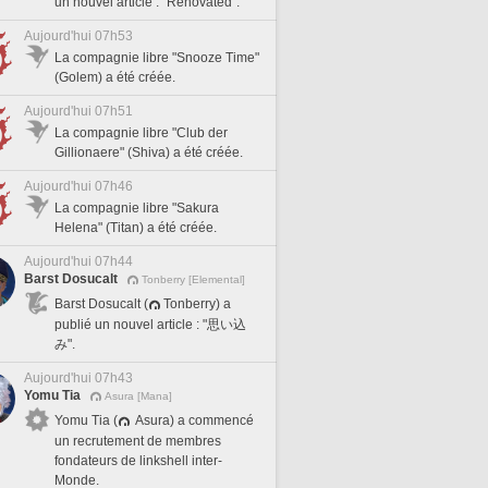
un nouvel article : "Renovated".
Aujourd'hui 07h53
La compagnie libre "Snooze Time"
(Golem) a été créée.
Aujourd'hui 07h51
La compagnie libre "Club der
Gillionaere" (Shiva) a été créée.
Aujourd'hui 07h46
La compagnie libre "Sakura
Helena" (Titan) a été créée.
Aujourd'hui 07h44
Barst Dosucalt
Tonberry [Elemental]
Barst Dosucalt (
Tonberry) a
publié un nouvel article : "思い込
み".
Aujourd'hui 07h43
Yomu Tia
Asura [Mana]
Yomu Tia (
Asura) a commencé
un recrutement de membres
fondateurs de linkshell inter-
Monde.