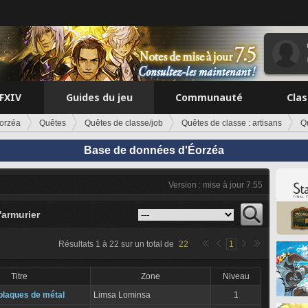
FFXIV
Guides du jeu
Communauté
Cla
orzéa
Quêtes
Quêtes de classe/job
Quêtes de classe : artisans
Q
Base de données d'Éorzéa
Version : mise à jour 7.55
'armurier
Résultats
1
à
22
sur un total de
22
1
Titre
Zone
Niveau
plaques de métal
Limsa Lominsa
1