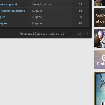
case apprenti
Limsa Lominsa
63
 manier les kozane
Kugane
65
ques
Kugane
68
styles
Kugane
70
Résultats
1
à
22
sur un total de
22
1