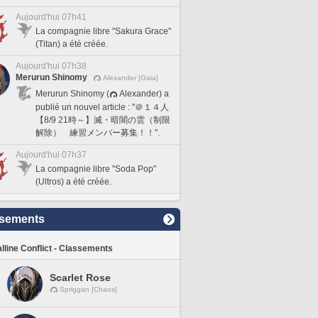
Aujourd'hui 07h41
La compagnie libre "Sakura Grace"
(Titan) a été créée.
Aujourd'hui 07h38
Merurun Shinomy
Alexander [Gaia]
Merurun Shinomy (
Alexander) a
publié un nouvel article : "＠１４人
【8/9 21時～】滅・暗闇の雲（制限
解除） 練習メンバー募集！！".
Aujourd'hui 07h37
La compagnie libre "Soda Pop"
(Ultros) a été créée.
sements
lline Conflict - Classements
Scarlet Rose
Spriggan [Chaos]