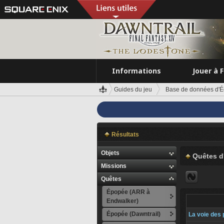
Informations
Jouer à 
Guides du jeu
Base de données d'É
Résultats
Objets
Quêtes d
Missions
Quêtes
Épopée (ARR à
Endwalker)
Épopée (Dawntrail)
La voie des 