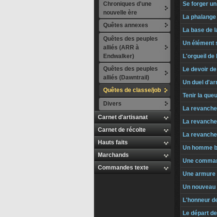
Chroniques d'une
Se forger un
nouvelle ère
La phalange
Quêtes annexes
La base de l
Quêtes des peuples
Un élément 
alliés (ARR à
Endwalker)
L'orgueil de 
Quêtes des peuples
Le devoir de
alliés (Dawntrail)
Un duel d'a
Quêtes de classe/job
Tenir la que
Divers
La revanche 
Carnet d'artisanat
La revanche 
Carnet de récolte
La revanche 
Hauts faits
Un homme b
Marchands
Une comman
Commandes texte
Une armure 
Un nouveau 
L'honneur d
Le départ de