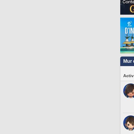
Mur 
Activ