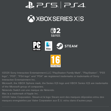
©2026 Sony Interactive Entertainment LLC."PlayStation Family Mark", "PlayStation", "PS5
logo", "PS5", "PS4 logo" and "PS4" are registered trademarks or trademarks of Sony
Interactive Entertainment Inc.
Microsoft, the XBOX Sphere mark, the Series X|S logo and XBOX Series X|S are trademarks
of the Microsoft group of companies.
Nintendo Switch est une marque de Nintendo.
Mac is a trademark of Apple Inc.
©2026 Valve Corporation. Steam et le logo Steam sont des marques déposées et/ou des
marques enregistrées par Valve Corporation aux É.U. et/ou dans d'autres pays.