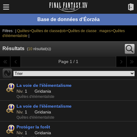
Base de données d'Éorzéa
Filtres : |
Quêtes>Quêtes de classe/job>Quêtes de classe : mages>Quêtes
d'élémentaliste
|
Résultats
(
10
résultat(s))
Page 1 / 1
La voie de l'élémentalisme
Niv.
1
Gridania
Quêtes d'élémentaliste
La voie de l'élémentalisme
Niv.
1
Gridania
Quêtes d'élémentaliste
Protéger la forêt
Niv.
1
Gridania