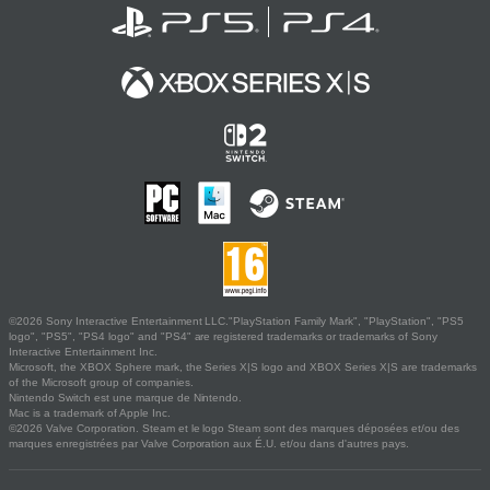
©2026 Sony Interactive Entertainment LLC."PlayStation Family Mark", "PlayStation", "PS5
logo", "PS5", "PS4 logo" and "PS4" are registered trademarks or trademarks of Sony
Interactive Entertainment Inc.
Microsoft, the XBOX Sphere mark, the Series X|S logo and XBOX Series X|S are trademarks
of the Microsoft group of companies.
Nintendo Switch est une marque de Nintendo.
Mac is a trademark of Apple Inc.
©2026 Valve Corporation. Steam et le logo Steam sont des marques déposées et/ou des
marques enregistrées par Valve Corporation aux É.U. et/ou dans d'autres pays.