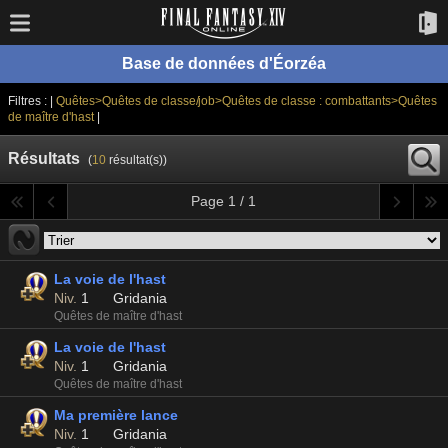
Base de données d'Éorzéa
Filtres : |
Quêtes>Quêtes de classe/job>Quêtes de classe : combattants>Quêtes
de maître d'hast
|
Résultats
(
10
résultat(s))
Page 1 / 1
La voie de l'hast
Niv.
1
Gridania
Quêtes de maître d'hast
La voie de l'hast
Niv.
1
Gridania
Quêtes de maître d'hast
Ma première lance
Niv.
1
Gridania