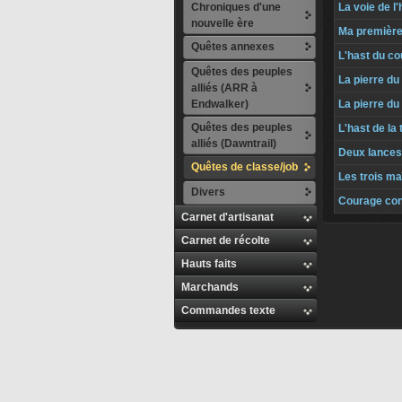
Chroniques d'une
La voie de l'
nouvelle ère
Ma première
Quêtes annexes
L'hast du c
Quêtes des peuples
La pierre du
alliés (ARR à
Endwalker)
La pierre du
Quêtes des peuples
L'hast de la
alliés (Dawntrail)
Deux lances
Quêtes de classe/job
Les trois ma
Divers
Courage con
Carnet d'artisanat
Carnet de récolte
Hauts faits
Marchands
Commandes texte