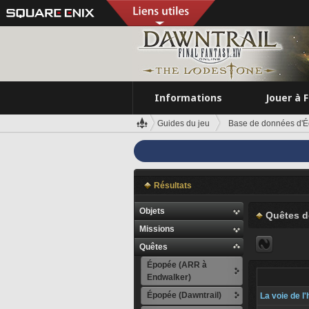
Informations
Jouer à 
Guides du jeu
Base de données d'É
Résultats
Objets
Quêtes d
Missions
Quêtes
Épopée (ARR à
Endwalker)
Épopée (Dawntrail)
La voie de l'