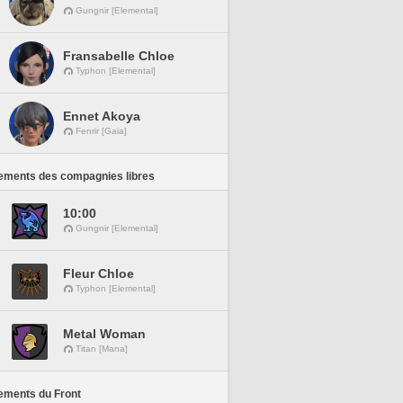
Gungnir [Elemental]
Fransabelle Chloe
Typhon [Elemental]
Ennet Akoya
Fenrir [Gaia]
ements des compagnies libres
10:00
Gungnir [Elemental]
Fleur Chloe
Typhon [Elemental]
Metal Woman
Titan [Mana]
ements du Front