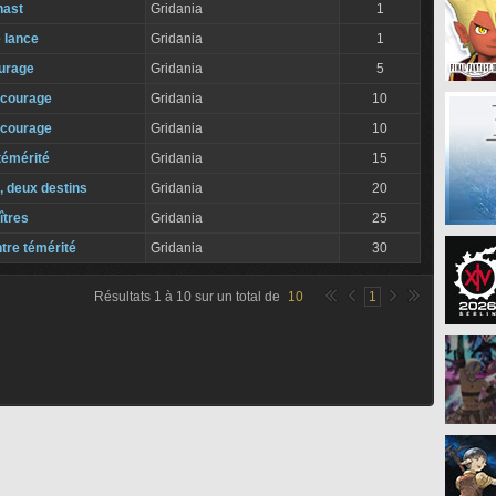
hast
Gridania
1
 lance
Gridania
1
ourage
Gridania
5
 courage
Gridania
10
 courage
Gridania
10
 témérité
Gridania
15
, deux destins
Gridania
20
îtres
Gridania
25
tre témérité
Gridania
30
Résultats
1
à
10
sur un total de
10
1