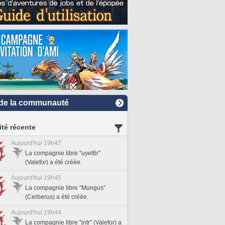
de la communauté
ité récente
Aujourd'hui 19h47
La compagnie libre "uyet6r"
(Valefor) a été créée.
Aujourd'hui 19h45
La compagnie libre "Mungus"
(Cerberus) a été créée.
Aujourd'hui 19h44
La compagnie libre "jntr" (Valefor) a