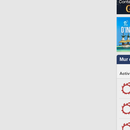
Mur 
Activ