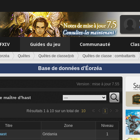
FFXIV
Guides du jeu
Communauté
Cla
orzéa
Quêtes
Quêtes de classe/job
Quêtes de classe : combattants
Base de données d'Éorzéa
Version : mise à jour 7.55
e maître d'hast
Résultats
1
à
10
sur un total de
10
1
Titre
Zone
Niveau
hast
Gridania
1