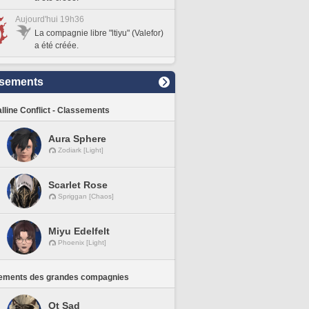
Aujourd'hui 19h36
La compagnie libre "ltiyu" (Valefor)
a été créée.
sements
lline Conflict - Classements
Aura Sphere
Zodiark [Light]
Scarlet Rose
Spriggan [Chaos]
Miyu Edelfelt
Phoenix [Light]
ements des grandes compagnies
Ot Sad