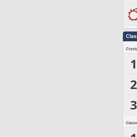
Clas
Crysta
1
2
3
Class