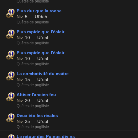
Quêtes de pugiliste
Plus dur que la roche
Niv.
5
Ul'dah
Quêtes de pugiliste
Plus rapide que l'éclair
Niv.
10
Ul'dah
Quêtes de pugiliste
Plus rapide que l'éclair
Niv.
10
Ul'dah
Quêtes de pugiliste
La combativité du maître
Niv.
15
Ul'dah
Quêtes de pugiliste
Attiser l'ancien feu
Niv.
20
Ul'dah
Quêtes de pugiliste
Deux étoiles rivales
Niv.
25
Ul'dah
Quêtes de pugiliste
Le retour des Poings divins