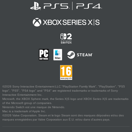
©2026 Sony Interactive Entertainment LLC."PlayStation Family Mark", "PlayStation", "PS5
logo", "PS5", "PS4 logo" and "PS4" are registered trademarks or trademarks of Sony
Interactive Entertainment Inc.
Microsoft, the XBOX Sphere mark, the Series X|S logo and XBOX Series X|S are trademarks
of the Microsoft group of companies.
Nintendo Switch est une marque de Nintendo.
Mac is a trademark of Apple Inc.
©2026 Valve Corporation. Steam et le logo Steam sont des marques déposées et/ou des
marques enregistrées par Valve Corporation aux É.U. et/ou dans d'autres pays.