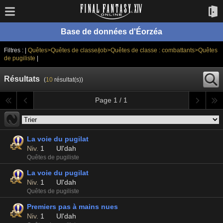
Base de données d'Éorzéa
Filtres : |
Quêtes>Quêtes de classe/job>Quêtes de classe : combattants>Quêtes
de pugiliste
|
Résultats
(
10
résultat(s))
Page 1 / 1
La voie du pugilat
Niv.
1
Ul'dah
Quêtes de pugiliste
La voie du pugilat
Niv.
1
Ul'dah
Quêtes de pugiliste
Premiers pas à mains nues
Niv.
1
Ul'dah