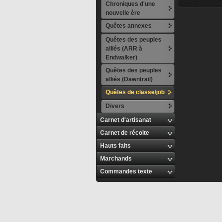
Chroniques d'une
nouvelle ère
Quêtes annexes
Quêtes des peuples
alliés (ARR à
Endwalker)
Quêtes des peuples
alliés (Dawntrail)
Quêtes de classe/job
Divers
Carnet d'artisanat
Carnet de récolte
Hauts faits
Marchands
Commandes texte