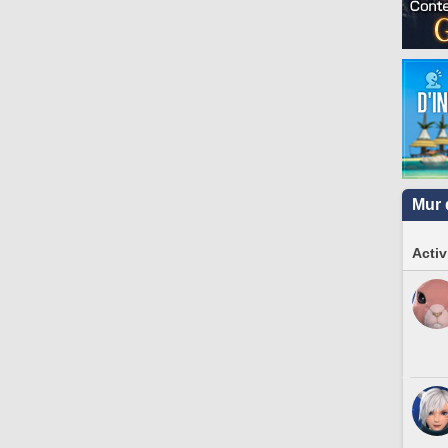
Mur 
Activ