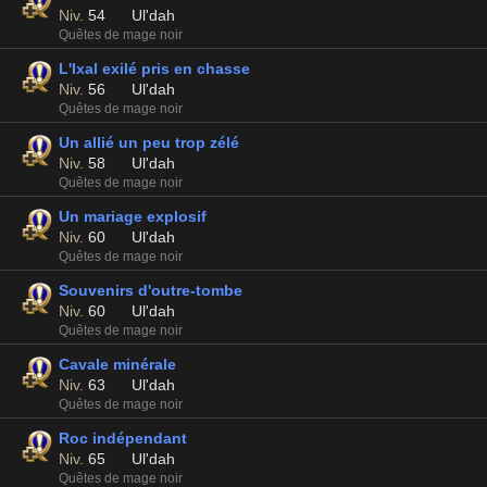
Niv.
54
Ul'dah
Quêtes de mage noir
L'Ixal exilé pris en chasse
Niv.
56
Ul'dah
Quêtes de mage noir
Un allié un peu trop zélé
Niv.
58
Ul'dah
Quêtes de mage noir
Un mariage explosif
Niv.
60
Ul'dah
Quêtes de mage noir
Souvenirs d'outre-tombe
Niv.
60
Ul'dah
Quêtes de mage noir
Cavale minérale
Niv.
63
Ul'dah
Quêtes de mage noir
Roc indépendant
Niv.
65
Ul'dah
Quêtes de mage noir