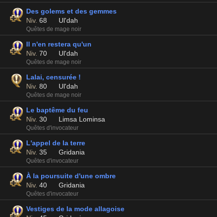
Des golems et des gemmes
Niv.
68
Ul'dah
Quêtes de mage noir
Il n'en restera qu'un
Niv.
70
Ul'dah
Quêtes de mage noir
Lalai, censurée !
Niv.
80
Ul'dah
Quêtes de mage noir
Le baptême du feu
Niv.
30
Limsa Lominsa
Quêtes d'invocateur
L'appel de la terre
Niv.
35
Gridania
Quêtes d'invocateur
À la poursuite d'une ombre
Niv.
40
Gridania
Quêtes d'invocateur
Vestiges de la mode allagoise