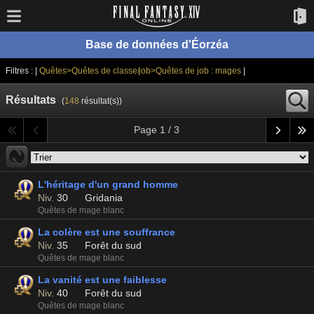
Base de données d'Éorzéa
Filtres : |
Quêtes>Quêtes de classe/job>Quêtes de job : mages
|
Résultats
(
148
résultat(s))
Page 1 / 3
L'héritage d'un grand homme
Niv.
30
Gridania
Quêtes de mage blanc
La colère est une souffrance
Niv.
35
Forêt du sud
Quêtes de mage blanc
La vanité est une faiblesse
Niv.
40
Forêt du sud
Quêtes de mage blanc