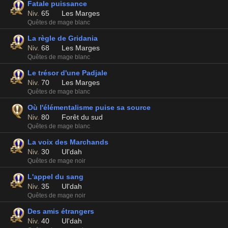
Fatale puissance
Niv.
65
Les Marges
Quêtes de mage blanc
La règle de Gridania
Niv.
68
Les Marges
Quêtes de mage blanc
Le trésor d'une Padjale
Niv.
70
Les Marges
Quêtes de mage blanc
Où l'élémentalisme puise sa source
Niv.
80
Forêt du sud
Quêtes de mage blanc
La voix des Marchands
Niv.
30
Ul'dah
Quêtes de mage noir
L'appel du sang
Niv.
35
Ul'dah
Quêtes de mage noir
Des amis étrangers
Niv.
40
Ul'dah