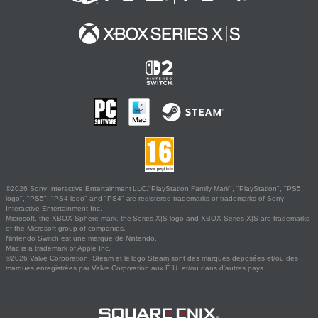
©2026 Sony Interactive Entertainment LLC."PlayStation Family Mark", "PlayStation", "PS5
logo", "PS5", "PS4 logo" and "PS4" are registered trademarks or trademarks of Sony
Interactive Entertainment Inc.
Microsoft, the XBOX Sphere mark, the Series X|S logo and XBOX Series X|S are trademarks
of the Microsoft group of companies.
Nintendo Switch est une marque de Nintendo.
Mac is a trademark of Apple Inc.
©2026 Valve Corporation. Steam et le logo Steam sont des marques déposées et/ou des
marques enregistrées par Valve Corporation aux É.U. et/ou dans d'autres pays.