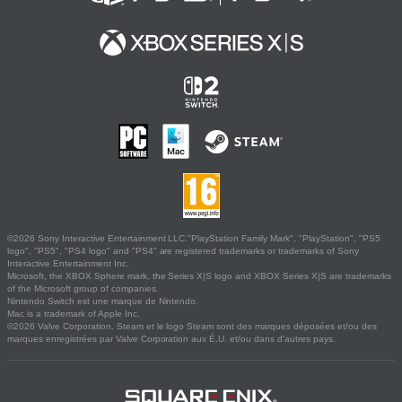
©2026 Sony Interactive Entertainment LLC."PlayStation Family Mark", "PlayStation", "PS5
logo", "PS5", "PS4 logo" and "PS4" are registered trademarks or trademarks of Sony
Interactive Entertainment Inc.
Microsoft, the XBOX Sphere mark, the Series X|S logo and XBOX Series X|S are trademarks
of the Microsoft group of companies.
Nintendo Switch est une marque de Nintendo.
Mac is a trademark of Apple Inc.
©2026 Valve Corporation. Steam et le logo Steam sont des marques déposées et/ou des
marques enregistrées par Valve Corporation aux É.U. et/ou dans d'autres pays.