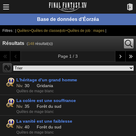
Base de données d'Éorzéa
Filtres : |
Quêtes>Quêtes de classe/job>Quêtes de job : mages
|
Résultats
(
148
résultat(s))
Page 1 / 3
L'héritage d'un grand homme
Niv.
30
Gridania
Quêtes de mage blanc
La colère est une souffrance
Niv.
35
Forêt du sud
Quêtes de mage blanc
La vanité est une faiblesse
Niv.
40
Forêt du sud
Quêtes de mage blanc