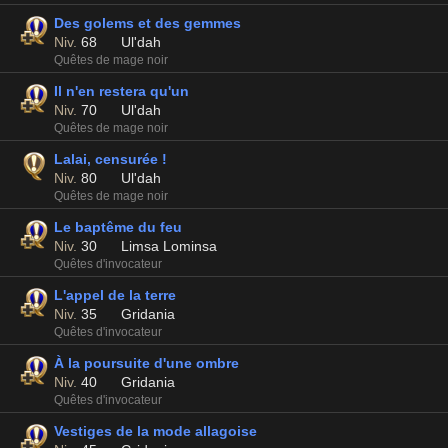
Des golems et des gemmes
Niv.
68
Ul'dah
Quêtes de mage noir
Il n'en restera qu'un
Niv.
70
Ul'dah
Quêtes de mage noir
Lalai, censurée !
Niv.
80
Ul'dah
Quêtes de mage noir
Le baptême du feu
Niv.
30
Limsa Lominsa
Quêtes d'invocateur
L'appel de la terre
Niv.
35
Gridania
Quêtes d'invocateur
À la poursuite d'une ombre
Niv.
40
Gridania
Quêtes d'invocateur
Vestiges de la mode allagoise