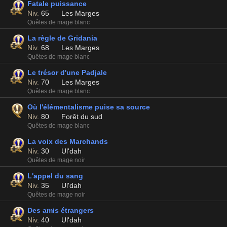
Fatale puissance
Niv.
65
Les Marges
Quêtes de mage blanc
La règle de Gridania
Niv.
68
Les Marges
Quêtes de mage blanc
Le trésor d'une Padjale
Niv.
70
Les Marges
Quêtes de mage blanc
Où l'élémentalisme puise sa source
Niv.
80
Forêt du sud
Quêtes de mage blanc
La voix des Marchands
Niv.
30
Ul'dah
Quêtes de mage noir
L'appel du sang
Niv.
35
Ul'dah
Quêtes de mage noir
Des amis étrangers
Niv.
40
Ul'dah