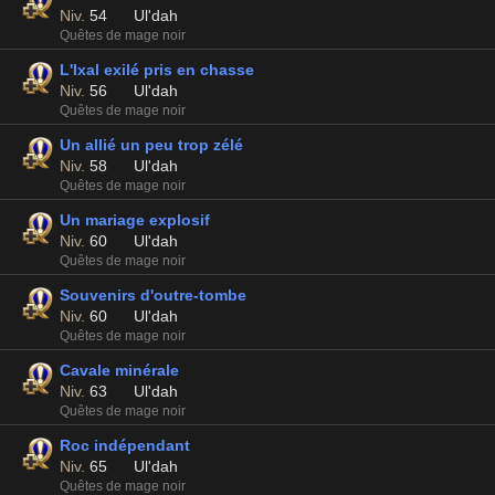
Niv.
54
Ul'dah
Quêtes de mage noir
L'Ixal exilé pris en chasse
Niv.
56
Ul'dah
Quêtes de mage noir
Un allié un peu trop zélé
Niv.
58
Ul'dah
Quêtes de mage noir
Un mariage explosif
Niv.
60
Ul'dah
Quêtes de mage noir
Souvenirs d'outre-tombe
Niv.
60
Ul'dah
Quêtes de mage noir
Cavale minérale
Niv.
63
Ul'dah
Quêtes de mage noir
Roc indépendant
Niv.
65
Ul'dah
Quêtes de mage noir