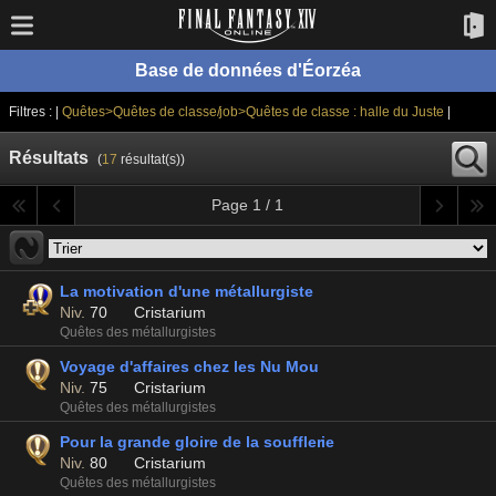
Base de données d'Éorzéa
Filtres : |
Quêtes>Quêtes de classe/job>Quêtes de classe : halle du Juste
|
Résultats
(
17
résultat(s))
Page 1 / 1
La motivation d'une métallurgiste
Niv.
70
Cristarium
Quêtes des métallurgistes
Voyage d'affaires chez les Nu Mou
Niv.
75
Cristarium
Quêtes des métallurgistes
Pour la grande gloire de la soufflerie
Niv.
80
Cristarium
Quêtes des métallurgistes