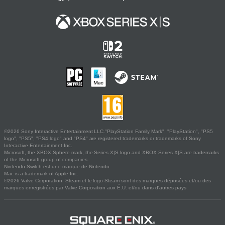
©2026 Sony Interactive Entertainment LLC."PlayStation Family Mark", "PlayStation", "PS5
logo", "PS5", "PS4 logo" and "PS4" are registered trademarks or trademarks of Sony
Interactive Entertainment Inc.
Microsoft, the XBOX Sphere mark, the Series X|S logo and XBOX Series X|S are trademarks
of the Microsoft group of companies.
Nintendo Switch est une marque de Nintendo.
Mac is a trademark of Apple Inc.
©2026 Valve Corporation. Steam et le logo Steam sont des marques déposées et/ou des
marques enregistrées par Valve Corporation aux É.U. et/ou dans d'autres pays.