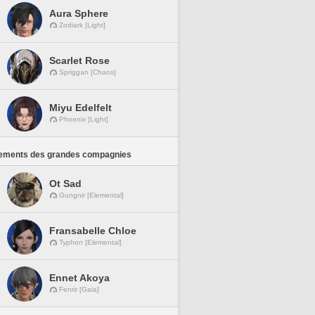
Aura Sphere
Zodiark [Light]
Scarlet Rose
Spriggan [Chaos]
Miyu Edelfelt
Phoenix [Light]
ements des grandes compagnies
Ot Sad
Gungnir [Elemental]
Fransabelle Chloe
Typhon [Elemental]
Ennet Akoya
Fenrir [Gaia]