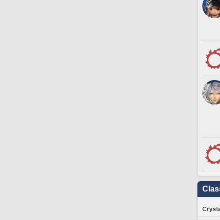
Clas
Crysta