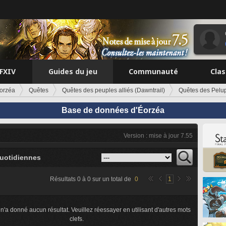
FFXIV
Guides du jeu
Communauté
Cla
orzéa
Quêtes
Quêtes des peuples alliés (Dawntrail)
Quêtes des Pelu
Base de données d'Éorzéa
Version : mise à jour 7.55
uotidiennes
Résultats
0
à
0
sur un total de
0
1
n'a donné aucun résultat. Veuillez réessayer en utilisant d'autres mots
clefs.