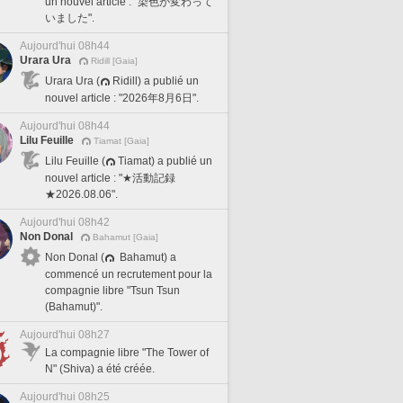
un nouvel article : "染色が変わって
いました".
Aujourd'hui 08h44
Urara Ura
Ridill [Gaia]
Urara Ura (
Ridill) a publié un
nouvel article : "2026年8月6日".
Aujourd'hui 08h44
Lilu Feuille
Tiamat [Gaia]
Lilu Feuille (
Tiamat) a publié un
nouvel article : "★活動記録
★2026.08.06".
Aujourd'hui 08h42
Non Donal
Bahamut [Gaia]
Non Donal (
Bahamut) a
commencé un recrutement pour la
compagnie libre "Tsun Tsun
(Bahamut)".
Aujourd'hui 08h27
La compagnie libre "The Tower of
N" (Shiva) a été créée.
Aujourd'hui 08h25