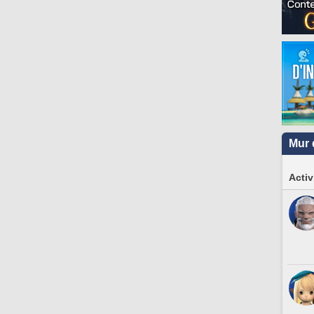
Mur 
Activ