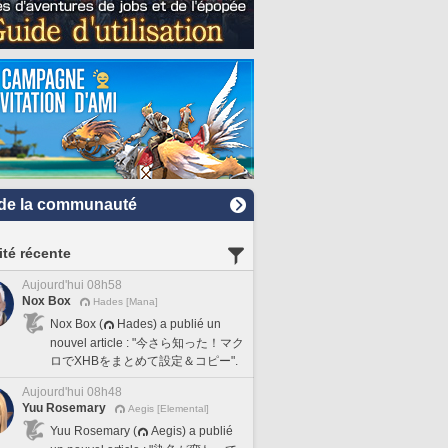
de la communauté
ité récente
Aujourd'hui 08h58
Nox Box
Hades [Mana]
Nox Box (
Hades) a publié un
nouvel article : "今さら知った！マク
ロでXHBをまとめて設定＆コピー".
Aujourd'hui 08h48
Yuu Rosemary
Aegis [Elemental]
Yuu Rosemary (
Aegis) a publié