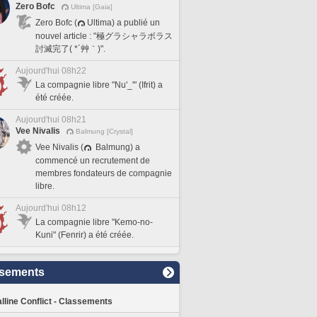
Zero Bofc
Ultima [Gaia]
Zero Bofc (
Ultima) a publié un
nouvel article : "極グラシャラボラス
討滅完了( *´艸｀)".
Aujourd'hui 08h22
La compagnie libre "Nu'_'" (Ifrit) a
été créée.
Aujourd'hui 08h21
Vee Nivalis
Balmung [Crystal]
Vee Nivalis (
Balmung) a
commencé un recrutement de
membres fondateurs de compagnie
libre.
Aujourd'hui 08h12
La compagnie libre "Kemo-no-
Kuni" (Fenrir) a été créée.
sements
lline Conflict - Classements