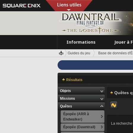
Informations
Jouer à 
Guides du jeu
Base de données d'É
Résultats
Objets
Quêtes q
Missions
Quêtes
Épopée (ARR à
Endwalker)
La recherche 
Épopée (Dawntrail)