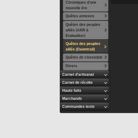
Chroniques d'une
nouvelle ère
Quêtes annexes
Quêtes des peuples
alliés (ARR à
Endwalker)
Quêtes des peuples
alliés (Dawntrail)
Quêtes de classe/job
Divers
Carnet d'artisanat
Carnet de récolte
Hauts faits
Marchands
Commandes texte