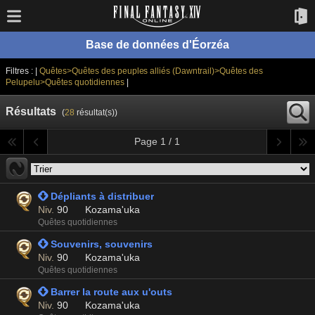
Base de données d'Éorzéa
Filtres : |
Quêtes>Quêtes des peuples alliés (Dawntrail)>Quêtes des
Pelupelu>Quêtes quotidiennes
|
Résultats
(
28
résultat(s))
Page 1 / 1
 Dépliants à distribuer
Niv.
90
Kozama'uka
Quêtes quotidiennes
 Souvenirs, souvenirs
Niv.
90
Kozama'uka
Quêtes quotidiennes
 Barrer la route aux u'outs
Niv.
90
Kozama'uka