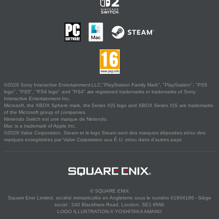
©2026 Sony Interactive Entertainment LLC."PlayStation Family Mark", "PlayStation", "PS5
logo", "PS5", "PS4 logo" and "PS4" are registered trademarks or trademarks of Sony
Interactive Entertainment Inc.
Microsoft, the XBOX Sphere mark, the Series X|S logo and XBOX Series X|S are trademarks
of the Microsoft group of companies.
Nintendo Switch est une marque de Nintendo.
Mac is a trademark of Apple Inc.
©2026 Valve Corporation. Steam et le logo Steam sont des marques déposées et/ou des
marques enregistrées par Valve Corporation aux É.U. et/ou dans d'autres pays.
© SQUARE ENIX
Square Enix Limited, société immatriculée en Angleterre sous le numéro 01804186 - Siège
social : 240 Blackfriars Road, London, SE1 8NW.
LOGO ILLUSTRATION:© YOSHITAKA AMANO