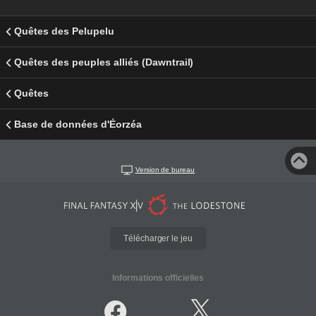
Quêtes des Pelupelu
Quêtes des peuples alliés (Dawntrail)
Quêtes
Base de données d'Éorzéa
Version de bureau
Télécharger le jeu
Informations officielles