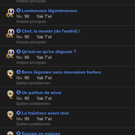
Histoire principale
 Lumineuses légumineuses
Niv.
90
Yak T'el
Histoire principale
 Chef, la recette (de l'amitié) !
Niv.
90
Yak T'el
Histoire principale
 Qu'est-ce qu'on déguste ?
Niv.
90
Yak T'el
Histoire principale
 Bons légumes sans mauvaises herbes
Niv.
90
Yak T'el
Quêtes quotidiennes
 Un parfum de wivre
Niv.
90
Yak T'el
Quêtes quotidiennes
 La fraîcheur avant tout
Niv.
90
Yak T'el
Quêtes quotidiennes
 Engrais en graines