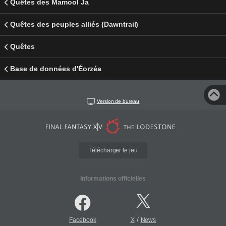
Quêtes des Mamool Ja
Quêtes des peuples alliés (Dawntrail)
Quêtes
Base de données d'Éorzéa
Version de bureau
Télécharger le jeu
Informations officielles
/
Facebook
X
News