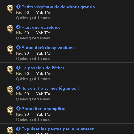
 Petits végétaux deviendront grands
Niv.
90
Yak T'el
Quêtes quotidiennes
 Faut que ça reluise
Niv.
90
Yak T'el
Quêtes quotidiennes
 À dos doré de sylveplume
Niv.
90
Yak T'el
Quêtes quotidiennes
 La passion de l'éther
Niv.
90
Yak T'el
Quêtes quotidiennes
 Ils sont frais, mes légumes !
Niv.
90
Yak T'el
Quêtes quotidiennes
 Protection champêtre
Niv.
90
Yak T'el
Quêtes quotidiennes
 Expulser les pestes par la puanteur