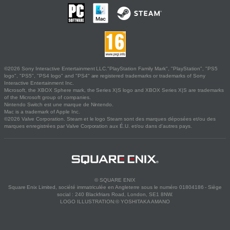
©2026 Sony Interactive Entertainment LLC."PlayStation Family Mark", "PlayStation", "PS5
logo", "PS5", "PS4 logo" and "PS4" are registered trademarks or trademarks of Sony
Interactive Entertainment Inc.
Microsoft, the XBOX Sphere mark, the Series X|S logo and XBOX Series X|S are trademarks
of the Microsoft group of companies.
Nintendo Switch est une marque de Nintendo.
Mac is a trademark of Apple Inc.
©2026 Valve Corporation. Steam et le logo Steam sont des marques déposées et/ou des
marques enregistrées par Valve Corporation aux É.U. et/ou dans d'autres pays.
© SQUARE ENIX
Square Enix Limited, société immatriculée en Angleterre sous le numéro 01804186 - Siège
social : 240 Blackfriars Road, London, SE1 8NW.
LOGO ILLUSTRATION:© YOSHITAKA AMANO