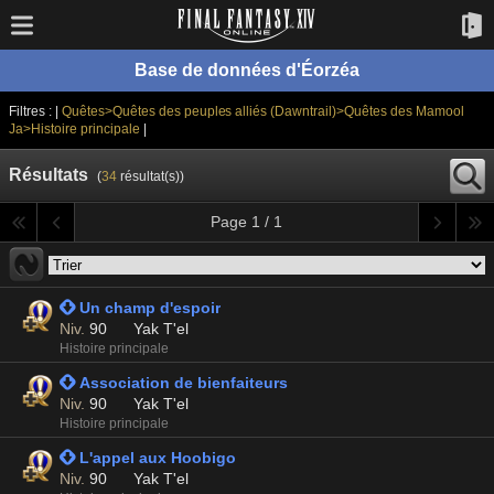
Base de données d'Éorzéa
Filtres : |
Quêtes>Quêtes des peuples alliés (Dawntrail)>Quêtes des Mamool
Ja>Histoire principale
|
Résultats
(
34
résultat(s))
Page 1 / 1
 Un champ d'espoir
Niv.
90
Yak T'el
Histoire principale
 Association de bienfaiteurs
Niv.
90
Yak T'el
Histoire principale
 L'appel aux Hoobigo
Niv.
90
Yak T'el