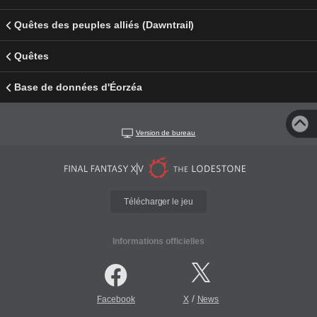
Quêtes des peuples alliés (Dawntrail)
Quêtes
Base de données d'Éorzéa
Version de bureau
Télécharger le jeu
Informations officielles
/
Facebook
X
News