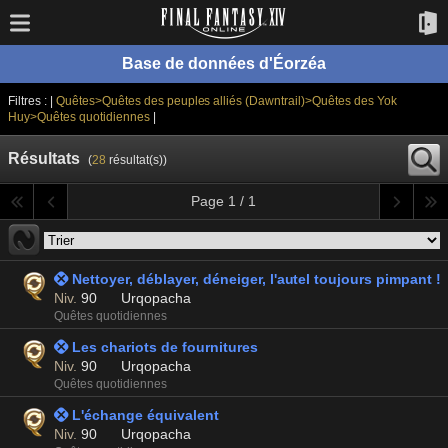
Base de données d'Éorzéa
Filtres : |
Quêtes>Quêtes des peuples alliés (Dawntrail)>Quêtes des Yok
Huy>Quêtes quotidiennes
|
Résultats
(
28
résultat(s))
Page 1 / 1
 Nettoyer, déblayer, déneiger, l'autel toujours pimpant !
Niv.
90
Urqopacha
Quêtes quotidiennes
 Les chariots de fournitures
Niv.
90
Urqopacha
Quêtes quotidiennes
 L'échange équivalent
Niv.
90
Urqopacha