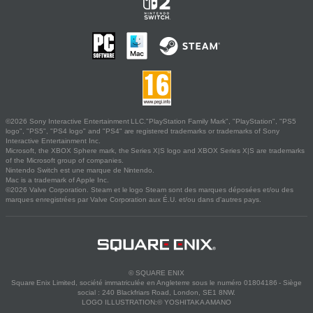
©2026 Sony Interactive Entertainment LLC."PlayStation Family Mark", "PlayStation", "PS5
logo", "PS5", "PS4 logo" and "PS4" are registered trademarks or trademarks of Sony
Interactive Entertainment Inc.
Microsoft, the XBOX Sphere mark, the Series X|S logo and XBOX Series X|S are trademarks
of the Microsoft group of companies.
Nintendo Switch est une marque de Nintendo.
Mac is a trademark of Apple Inc.
©2026 Valve Corporation. Steam et le logo Steam sont des marques déposées et/ou des
marques enregistrées par Valve Corporation aux É.U. et/ou dans d'autres pays.
© SQUARE ENIX
Square Enix Limited, société immatriculée en Angleterre sous le numéro 01804186 - Siège
social : 240 Blackfriars Road, London, SE1 8NW.
LOGO ILLUSTRATION:© YOSHITAKA AMANO