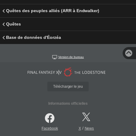
Quêtes des peuples alliés (ARR à Endwalker)
Quêtes
Base de données d'Éorzéa
Version de bureau
Télécharger le jeu
Informations officielles
/
Facebook
X
News