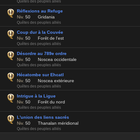
Quêtes des peuples alliés
Réflexions au Refuge
Niv.
50
Gridania
Quêtes des peuples alliés
Coup dur à la Couvée
Niv.
50
Forêt de l'est
Quêtes des peuples alliés
Désordre au 789e ordre
Niv.
50
Noscea occidentale
Quêtes des peuples alliés
Hécatombe sur Ehcatl
Niv.
50
Noscea extérieure
Quêtes des peuples alliés
Intrigue à la Ligue
Niv.
50
Forêt du nord
Quêtes des peuples alliés
L'union des liens sacrés
Niv.
50
Thanalan méridional
Quêtes des peuples alliés