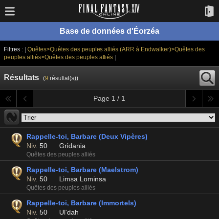
Base de données d'Éorzéa
Filtres : |
Quêtes>Quêtes des peuples alliés (ARR à Endwalker)>Quêtes des
peuples alliés>Quêtes des peuples alliés
|
Résultats
(
9
résultat(s))
Page 1 / 1
Rappelle-toi, Barbare (Deux Vipères)
Niv.
50
Gridania
Quêtes des peuples alliés
Rappelle-toi, Barbare (Maelstrom)
Niv.
50
Limsa Lominsa
Quêtes des peuples alliés
Rappelle-toi, Barbare (Immortels)
Niv.
50
Ul'dah