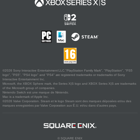
©2026 Sony Interactive Entertainment LLC."PlayStation Family Mark", "PlayStation", "PS5
logo", "PS5", "PS4 logo" and "PS4" are registered trademarks or trademarks of Sony
Interactive Entertainment Inc.
Microsoft, the XBOX Sphere mark, the Series X|S logo and XBOX Series X|S are trademarks
of the Microsoft group of companies.
Nintendo Switch est une marque de Nintendo.
Mac is a trademark of Apple Inc.
©2026 Valve Corporation. Steam et le logo Steam sont des marques déposées et/ou des
marques enregistrées par Valve Corporation aux É.U. et/ou dans d'autres pays.
© SQUARE ENIX