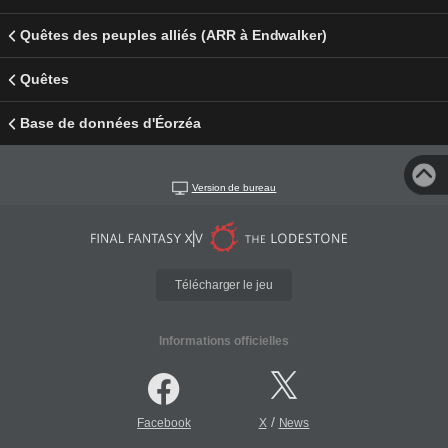
Quêtes des peuples alliés (ARR à Endwalker)
Quêtes
Base de données d'Éorzéa
Version de bureau
Télécharger le jeu
Informations officielles
/
Facebook
X
News