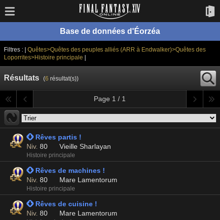
Base de données d'Éorzéa
Filtres : |
Quêtes>Quêtes des peuples alliés (ARR à Endwalker)>Quêtes des
Loporrites>Histoire principale
|
Résultats
(
6
résultat(s))
Page 1 / 1
 Rêves partis !
Niv.
80
Vieille Sharlayan
Histoire principale
 Rêves de machines !
Niv.
80
Mare Lamentorum
Histoire principale
 Rêves de cuisine !
Niv.
80
Mare Lamentorum