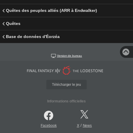
Quêtes des peuples alliés (ARR à Endwalker)
Quêtes
Base de données d'Éorzéa
Version de bureau
Télécharger le jeu
Informations officielles
/
Facebook
X
News