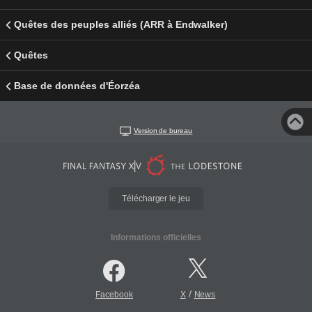
Quêtes des peuples alliés (ARR à Endwalker)
Quêtes
Base de données d'Éorzéa
Version de bureau
Télécharger le jeu
Informations officielles
/
Facebook
X
News