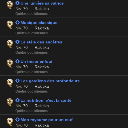
 Une lumière salvatrice
Niv.
70
Rak'tika
Quêtes quotidiennes
 Musique classique
Niv.
70
Rak'tika
Quêtes quotidiennes
 La stèle des ancêtres
Niv.
70
Rak'tika
Quêtes quotidiennes
 Un trésor enfoui
Niv.
70
Rak'tika
Quêtes quotidiennes
 Les gardiens des profondeurs
Niv.
70
Rak'tika
Quêtes quotidiennes
 La nutrition, c'est la santé
Niv.
70
Rak'tika
Quêtes quotidiennes
 Mon royaume pour un œuf
Niv.
70
Rak'tika