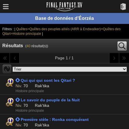
Base de données d'Éorzéa
Filtres : |
Quêtes>Quêtes des peuples alliés (ARR à Endwalker)>Quêtes des
Qitari>Histoire principale
|
Résultats
(
40
résultat(s))
Page 1 / 1
 Qui qui qui sont les Qitari ?
Niv.
70
Rak'tika
Histoire principale
 Le savoir du peuple de la Nuit
Niv.
70
Rak'tika
Histoire principale
 Première stèle : Ronka conquérant
Niv.
70
Rak'tika