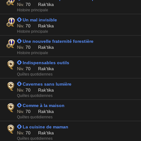
Niv.
70
Rak'tika
Histoire principale
 Un mal invisible
Niv.
70
Rak'tika
Histoire principale
 Une nouvelle fraternité forestière
Niv.
70
Rak'tika
Histoire principale
 Indispensables outils
Niv.
70
Rak'tika
Quêtes quotidiennes
 Cavernes sans lumière
Niv.
70
Rak'tika
Quêtes quotidiennes
 Comme à la maison
Niv.
70
Rak'tika
Quêtes quotidiennes
 La cuisine de maman
Niv.
70
Rak'tika
Quêtes quotidiennes