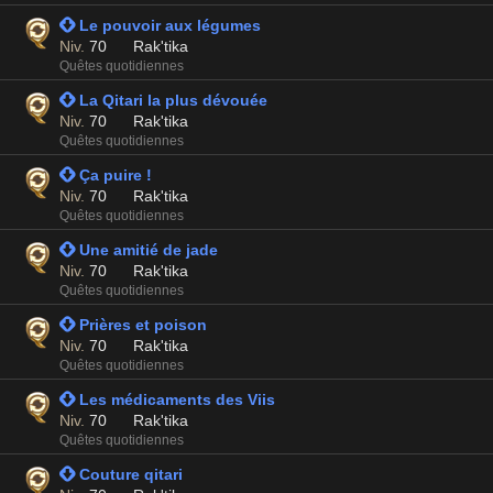
 Le pouvoir aux légumes
Niv.
70
Rak'tika
Quêtes quotidiennes
 La Qitari la plus dévouée
Niv.
70
Rak'tika
Quêtes quotidiennes
 Ça puire !
Niv.
70
Rak'tika
Quêtes quotidiennes
 Une amitié de jade
Niv.
70
Rak'tika
Quêtes quotidiennes
 Prières et poison
Niv.
70
Rak'tika
Quêtes quotidiennes
 Les médicaments des Viis
Niv.
70
Rak'tika
Quêtes quotidiennes
 Couture qitari