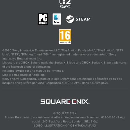
©2026 Sony Interactive Entertainment LLC."PlayStation Family Mark", "PlayStation", "PS5
logo", "PS5", "PS4 logo" and "PS4" are registered trademarks or trademarks of Sony
Interactive Entertainment Inc.
Microsoft, the XBOX Sphere mark, the Series X|S logo and XBOX Series X|S are trademarks
of the Microsoft group of companies.
Nintendo Switch est une marque de Nintendo.
Mac is a trademark of Apple Inc.
©2026 Valve Corporation. Steam et le logo Steam sont des marques déposées et/ou des
marques enregistrées par Valve Corporation aux É.U. et/ou dans d'autres pays.
© SQUARE ENIX
Square Enix Limited, société immatriculée en Angleterre sous le numéro 01804186 - Siège
social : 240 Blackfriars Road, London, SE1 8NW.
LOGO ILLUSTRATION:© YOSHITAKA AMANO