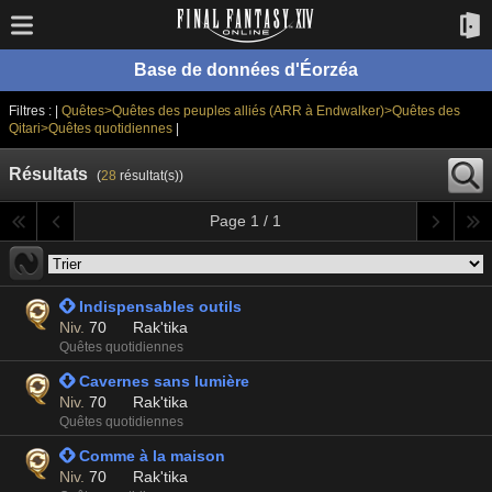
Base de données d'Éorzéa
Filtres : |
Quêtes>Quêtes des peuples alliés (ARR à Endwalker)>Quêtes des
Qitari>Quêtes quotidiennes
|
Résultats
(
28
résultat(s))
Page 1 / 1
 Indispensables outils
Niv.
70
Rak'tika
Quêtes quotidiennes
 Cavernes sans lumière
Niv.
70
Rak'tika
Quêtes quotidiennes
 Comme à la maison
Niv.
70
Rak'tika