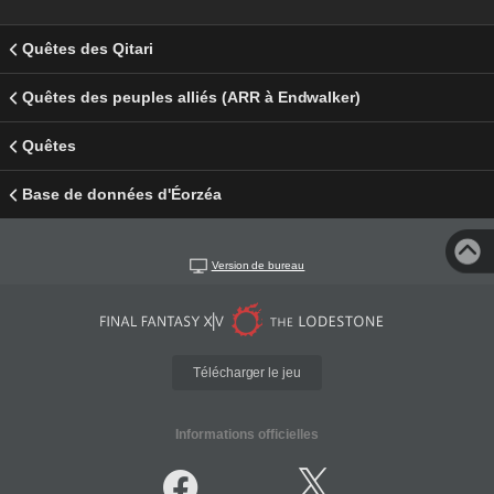
Quêtes des Qitari
Quêtes des peuples alliés (ARR à Endwalker)
Quêtes
Base de données d'Éorzéa
Version de bureau
Télécharger le jeu
Informations officielles